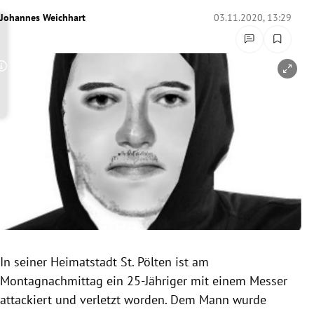
rreich Untermenü
Johannes Weichhart
03.11.2020, 13:29
rt Untermenü
Copyright-Hinweis öffnen/schließen
schaft Untermenü
s Untermenü
zeit Untermenü
undheit Untermenü
tur Untermenü
nung Untermenü
In seiner Heimatstadt St. Pölten ist am
Montagnachmittag ein 25-Jähriger mit einem Messer
lität Untermenü
attackiert und verletzt worden. Dem Mann wurde