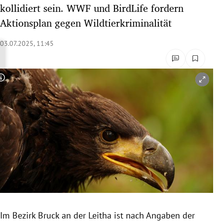
kollidiert sein. WWF und BirdLife fordern
rreich Untermenü
Aktionsplan gegen Wildtierkriminalität
rt Untermenü
03.07.2025, 11:45
schaft Untermenü
s Untermenü
Copyright-Hinweis öffnen/schließen
zeit Untermenü
undheit Untermenü
tur Untermenü
nung Untermenü
lität Untermenü
Im Bezirk Bruck an der Leitha ist nach Angaben der