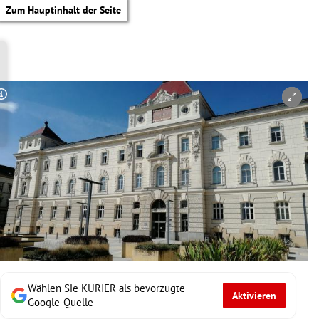
Zum Hauptinhalt der Seite
Copyright-Hinweis öffnen/schließen
Wählen Sie KURIER als bevorzugte
Aktivieren
tik Untermenü
Google-Quelle