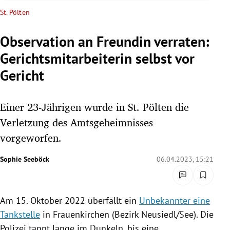
rreich Untermenü
St. Pölten
rt Untermenü
Observation an Freundin verraten:
Gerichtsmitarbeiterin selbst vor
schaft Untermenü
Gericht
s Untermenü
Einer 23-Jährigen wurde in St. Pölten die
zeit Untermenü
Verletzung des Amtsgeheimnisses
undheit Untermenü
vorgeworfen.
tur Untermenü
Sophie Seeböck
06.04.2023, 15:21
nung Untermenü
Am 15. Oktober 2022 überfällt ein
Unbekannter eine
lität Untermenü
Tankstelle
in Frauenkirchen (Bezirk Neusiedl/See). Die
Polizei tappt lange im Dunkeln, bis eine