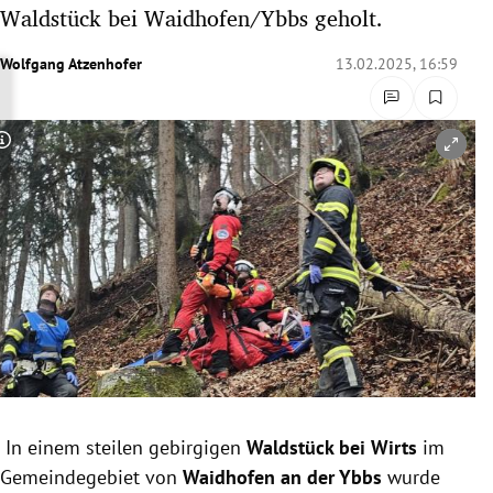
Waldstück bei Waidhofen/Ybbs geholt.
rreich Untermenü
Wolfgang Atzenhofer
13.02.2025, 16:59
rt Untermenü
schaft Untermenü
Copyright-Hinweis öffnen/schließen
s Untermenü
zeit Untermenü
undheit Untermenü
tur Untermenü
nung Untermenü
lität Untermenü
In einem steilen gebirgigen
Waldstück bei Wirts
im
Gemeindegebiet von
Waidhofen an der Ybbs
wurde