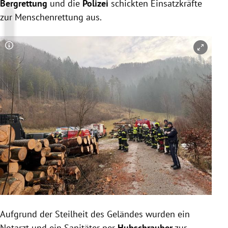
Bergrettung
und die
Polizei
schickten Einsatzkräfte
zur Menschenrettung aus.
Copyright-Hinweis öffnen/schließen
Aufgrund der Steilheit des Geländes wurden ein
Notarzt und ein Sanitäter per
Hubschrauber
zur