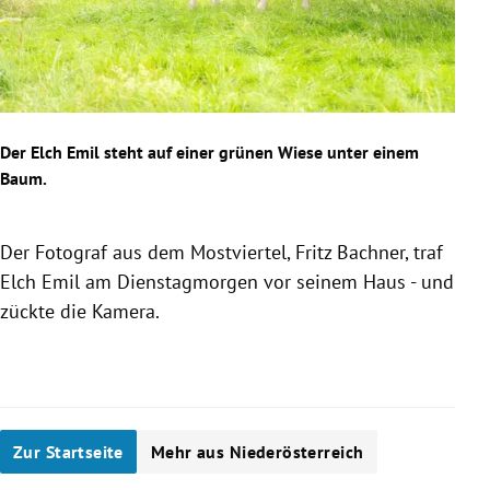
Der Elch Emil steht auf einer grünen Wiese unter einem
Baum.
Der Fotograf aus dem Mostviertel, Fritz Bachner, traf
Elch Emil am Dienstagmorgen vor seinem Haus - und
zückte die Kamera.
Slide 1 von 6
Zur Startseite
Mehr aus Niederösterreich