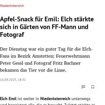
rreich Untermenü
Niederösterreich
rt Untermenü
Apfel-Snack für Emil: Elch stärkte
sich in Gärten von FF-Mann und
schaft Untermenü
Fotograf
s Untermenü
Der Dienstag war ein guter Tag für die Elch-
zeit Untermenü
Fans im Bezirk Amstetten: Feuerwehrmann
undheit Untermenü
Peter Gessl und Fotograf Fritz Bachner
bekamen das Tier vor die Linse.
tur Untermenü
16.09.2025, 18:31
nung Untermenü
lität Untermenü
Elch Emil
ist weiter in
Niederösterreich
unterwegs
und begeistert alle, die er besucht. Zuletzt stärkte er