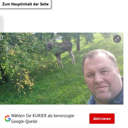
Zum Hauptinhalt der Seite
Copyright-Hinweis öffnen/schließen
Wählen Sie KURIER als bevorzugte
Aktivieren
tik Untermenü
Google-Quelle