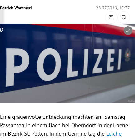
rreich Untermenü
Patrick Wammerl
28.07.2019, 15:37
rt Untermenü
Copyright-Hinweis öffnen/schließen
schaft Untermenü
s Untermenü
zeit Untermenü
undheit Untermenü
tur Untermenü
nung Untermenü
Eine grauenvolle Entdeckung machten am Samstag
Passanten in einem Bach bei
Oberndorf
in der Ebene
lität Untermenü
im Bezirk
St. Pölten
. In dem
Gerinne
lag die
Leiche