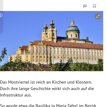
rreich Untermenü
rt Untermenü
Copyright-Hinweis öffnen/schließen
schaft Untermenü
s Untermenü
zeit Untermenü
undheit Untermenü
tur Untermenü
Das Mostviertel ist reich an Kirchen und Klöstern.
nung Untermenü
Doch ihre lange Geschichte wirkt sich auch auf die
Infrastruktur aus.
lität Untermenü
So wurde etwa die Basilika in Maria Taferl im Bezirk