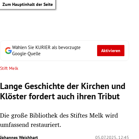
Zum Hauptinhalt der Seite
Wählen Sie KURIER als bevorzugte
Aktivieren
Google-Quelle
Stift Melk
Lange Geschichte der Kirchen und
Klöster fordert auch ihren Tribut
Die große Bibliothek des Stiftes Melk wird
umfassend restauriert.
tik Untermenü
Johannes Weichhart
05.07.2025, 12:45