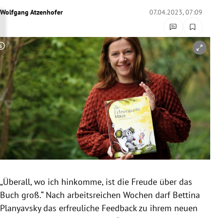
rreich Untermenü
Wolfgang Atzenhofer
07.04.2023, 07:09
rt Untermenü
Copyright-Hinweis öffnen/schließen
schaft Untermenü
s Untermenü
zeit Untermenü
undheit Untermenü
tur Untermenü
nung Untermenü
„Überall, wo ich hinkomme, ist die Freude über das
Buch groß.“ Nach arbeitsreichen Wochen darf Bettina
lität Untermenü
Planyavsky das erfreuliche Feedback zu ihrem neuen