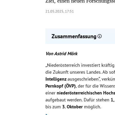
Ziel, einen neuen Forschungs
21.05.2025, 17:51
Zusammenfassung
Neue Stiftungsprofessur für Küns
Von Astrid Mörk
von 1,5 Millionen Euro.
Fokus der Professur auf Kreislau
„
Niederösterreich investiert kräfti
und Smart Farming.
die Zukunft unseres Landes.
Forschungs-Call für Projekte zu '
Ab sof
Förderung bis 18. Juni ausgeschr
Intelligenz
ausgeschrieben“, verkü
Pernkopf (ÖVP)
, der für die Wisse
einer
niederösterreichischen Hoch
aufgebaut werden. Dafür stehen
1,
bis zum
3. Oktober
möglich.