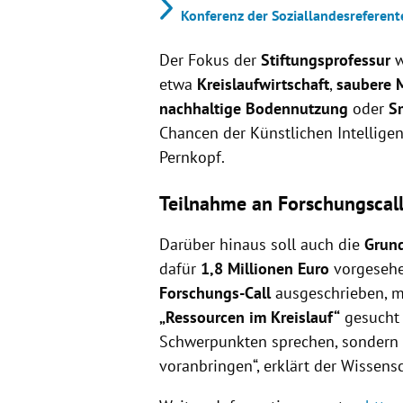
Konferenz der Soziallandesreferente
Der Fokus der
Stiftungsprofessur
w
etwa
Kreislaufwirtschaft
,
saubere M
nachhaltige Bodennutzung
oder
Sm
Chancen der Künstlichen Intelligen
Pernkopf.
Teilnahme an Forschungscal
Darüber hinaus soll auch die
Grund
dafür
1,8 Millionen Euro
vorgesehe
Forschungs-Call
ausgeschrieben, 
„Ressourcen im Kreislauf“
gesucht 
Schwerpunkten sprechen, sondern 
voranbringen“, erklärt der Wissens