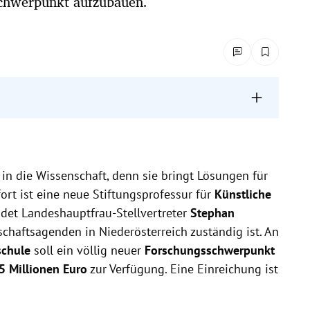
schwerpunkt aufzubauen.
tliche Intelligenz in Niederösterreich mit einem Budget
fwirtschaft, saubere Mobilität, nachwachsende Rohstoffe
g in die Wissenschaft, denn sie bringt Lösungen für
Ressourcen im Kreislauf' mit 1,8 Millionen Euro
ort ist eine neue Stiftungsprofessur für
Künstliche
ieben.
ndet
Landeshauptfrau-Stellvertreter
Stephan
nschaftsagenden in Niederösterreich zuständig ist. An
schule
soll ein völlig neuer
Forschungsschwerpunkt
5 Millionen Euro
zur Verfügung. Eine Einreichung ist