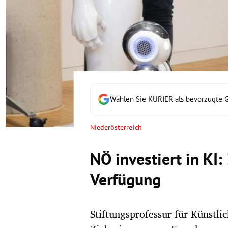
rt Untermenü
schaft Untermenü
s Untermenü
zeit Untermenü
Wählen Sie KURIER als bevorzugte 
undheit Untermenü
Niederösterreich
tur Untermenü
NÖ investiert in KI:
nung Untermenü
Verfügung
lität Untermenü
Stiftungsprofessur für Künstli