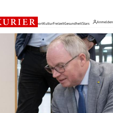
Anmelde
rreich
Politik
Wirtschaft
Sport
Kultur
Freizeit
Gesundheit
Stars