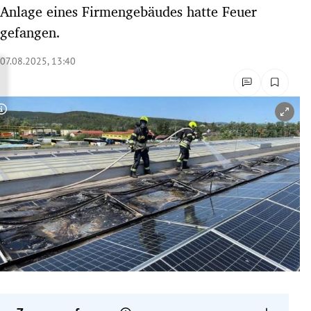
Anlage eines Firmengebäudes hatte Feuer
rreich Untermenü
gefangen.
rt Untermenü
07.08.2025, 13:40
schaft Untermenü
s Untermenü
Copyright-Hinweis öffnen/schließen
zeit Untermenü
undheit Untermenü
tur Untermenü
nung Untermenü
lität Untermenü