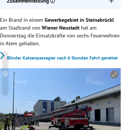
Zusammenfassung
Sechs Feuerwehren rückten zu einem Brand in
Ein Brand in einem
einem Gewerbegebiet in Steinabrückl aus.
Gewerbegebiet in Steinabrückl
Eine Photovoltaik-Anlage auf dem Dach einer
am Stadtrand von
Wiener Neustadt
hat am
Lagerhalle hatte Feuer gefangen und Kunststoff
Donnerstag die Einsatzkräfte von sechs Feuerwehren
begann zu schmelzen.
in Atem gehalten.
Das Feuer konnte von den Einsatzkräften rasch
unter Kontrolle gebracht und gelöscht werden.
Blinder Katzenpassagier nach 6 Stunden Fahrt gerettet
Copyright-Hinweis öffnen/schließen