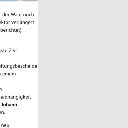
 der Wahl noch
ktor verlängert
berichtet) –,
ste Zeit
altungsbescheide
in einem
m
nabhängigkeit –
d
Johann
en.
 neu