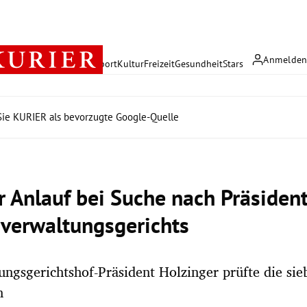
Anmelde
rreich
Politik
Wirtschaft
Sport
Kultur
Freizeit
Gesundheit
Stars
ie KURIER als bevorzugte Google-Quelle
r Anlauf bei Suche nach Präsiden
verwaltungsgerichts
ungsgerichtshof-Präsident Holzinger prüfte die sie
n