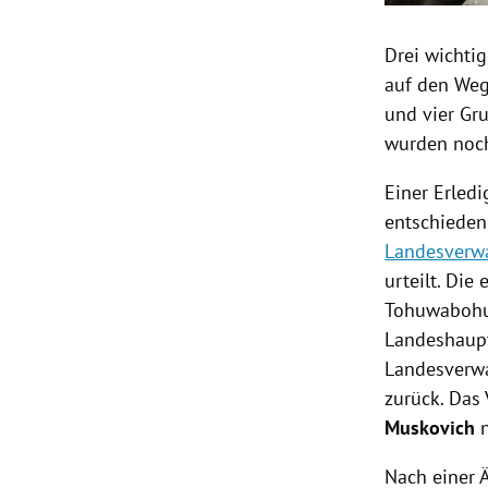
Drei wichti
auf den Weg
und vier Gr
wurden noch 
Einer Erledi
entschieden
Landesverwa
urteilt. Die
Tohuwabohu.
Landeshau
Landesverwa
zurück. Das
Muskovich
n
Nach einer 