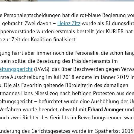
ge
Personalentscheidungen
hat die rot-blaue
Regierung
vor
 gebracht. Zwei davon –
Heinz Zitz
wurde als Bildungsdire
uppenvorstände wurden erstmals bestellt (
der KURIER
hat 
zur Zeit der Koalition finalisiert.
gung harrt aber immer noch die Personalie, die schon läng
 sein sollte: die Besetzung des Präsidentenamts im
ltungsgericht
(LVwG), das über Beschwerden gegen Verw
 erste Ausschreibung im Juli 2018 endete im Jänner 2019 
 Die als Favoritin geltende Büroleiterin des damaligen
ptmannes
Hans Niessl
zog nach heftigen Protesten aus de
ltungsgericht
– befürchtet wurde eine Aushöhlung der U
 Verfahren wurde beendet, obwohl mit
Erhard Aminger
un
och zwei Richter des Gerichts im Bewerbungsrennen war
Änderung des Gerichtsgesetzes wurde im Spätherbst 2019