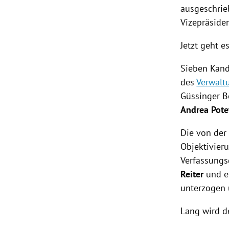
ausgeschrie
Vizepräside
Jetzt geht e
Sieben Kand
des
Verwalt
Güssinger B
Andrea Pote
Die von der
Objektivie
Verfassungs
Reiter
und e
unterzogen 
Lang wird d