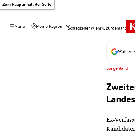
Zum Hauptinhalt der Seite
Menü
Meine Region
Schlagzeilen
Wien
NÖ
Burgenland
Öste
Wählen S
Burgenland
Zweite
Landes
Ex-Verfass
tik Untermenü
Kandidate
rreich Untermenü