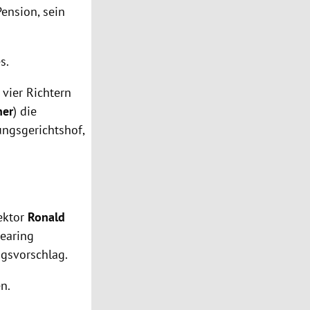
Pension, sein
s.
vier Richtern
ner
) die
ungsgerichtshof,
ektor
Ronald
Hearing
ngsvorschlag.
n.