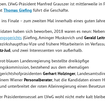
ben. LVwG-Präsident
Manfred Grauszer
ist mittlerweile in 
nt
Thomas Giefing
führt die Geschäfte.
s ins Finale – zum zweiten Mal innerhalb eines guten Jahre
idaten haben sich beworben, 2018 waren es neun: Neben 
ungsgerichts
(
Giefing
, Aminger Muskovich und
Gerald Leit
ezirkshauptfrau-Vize und frühere Mitarbeiterin im Verfass
tz-Jud
, und zwei Interessenten von außerhalb.
 rot-blauen Landesregierung bestellte dreiköpfige
rungskommission, bestehend aus dem ehemaligen
gerichtshofpräsidenten
Gerhart Holzinger
, Landesamtsdir
inem Wiener
Personalberater
, hat die Kandidaten einem 
und unterbreitet der roten Alleinregierung einen Besetzu
er Präsidentensessel am LVwG wohl nicht mehr kalt bleibe