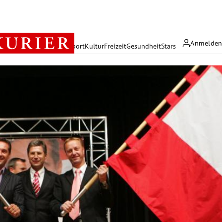
Anmelde
rreich
Politik
Wirtschaft
Sport
Kultur
Freizeit
Gesundheit
Stars