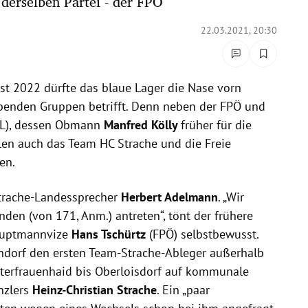
derselben Partei - der FPÖ
22.03.2021, 20:30
 2022 dürfte das blaue Lager die Nase vorn
benden Gruppen betrifft. Denn neben der FPÖ und
BL), dessen Obmann
Manfred Kölly
früher für die
llen auch das Team HC Strache und die Freie
en.
-Strache-Landessprecher
Herbert Adelmann
. „Wir
den (von 171, Anm.) antreten“, tönt der frühere
auptmannvize
Hans Tschürtz
(FPÖ) selbstbewusst.
ndorf den ersten Team-Strache-Ableger außerhalb
terfrauenhaid bis Oberloisdorf auf kommunale
nzlers
Heinz-Christian Strache
. Ein „paar