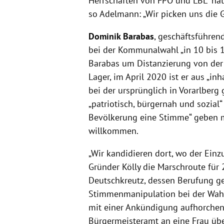
Herrschaften von FPÖ und LBL“ hät
so Adelmann: „Wir picken uns die G
Dominik Barabas
, geschäftsführen
bei der Kommunalwahl „in 10 bis 
Barabas um Distanzierung von der
Lager, im April 2020 ist er aus „i
bei der ursprünglich in Vorarlberg
„patriotisch, bürgernah und sozial“
Bevölkerung eine Stimme“ geben m
willkommen.
„Wir kandidieren dort, wo der Einz
Gründer Kölly die Marschroute für 
Deutschkreutz, dessen Berufung g
Stimmenmanipulation bei der Wahl 2
mit einer Ankündigung aufhorchen
Bürgermeisteramt an eine Frau über