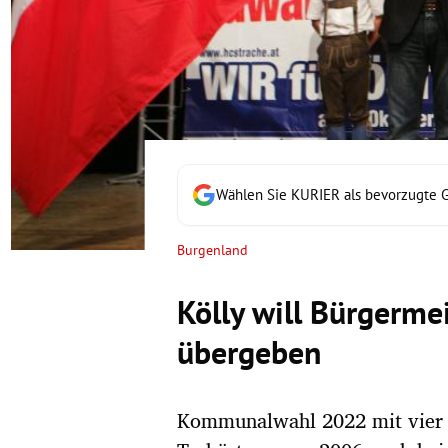
rt Untermenü
schaft Untermenü
s Untermenü
zeit Untermenü
Wählen Sie KURIER als bevorzugte 
undheit Untermenü
Burgenland
tur Untermenü
Kölly will Bürgerme
nung Untermenü
übergeben
lität Untermenü
Kommunalwahl 2022 mit vier „