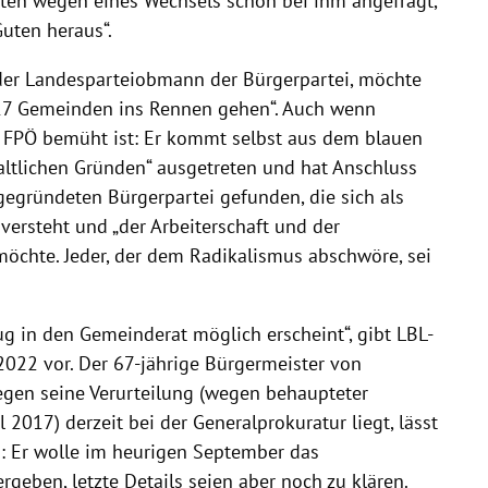
ten wegen eines Wechsels schon bei ihm angefragt,
uten heraus“.
der Landesparteiobmann der Bürgerpartei, möchte
17 Gemeinden ins Rennen gehen“. Auch wenn
 FPÖ bemüht ist: Er kommt selbst aus dem blauen
nhaltlichen Gründen“ ausgetreten und hat Anschluss
 gegründeten Bürgerpartei gefunden, die sich als
 versteht und „der Arbeiterschaft und der
öchte. Jeder, der dem Radikalismus abschwöre, sei
ug in den Gemeinderat möglich erscheint“, gibt LBL-
2022 vor. Der 67-jährige Bürgermeister von
egen seine Verurteilung (wegen behaupteter
017) derzeit bei der Generalprokuratur liegt, lässt
: Er wolle im heurigen September das
geben, letzte Details seien aber noch zu klären.