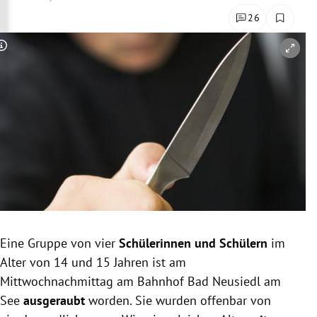
rreich Untermenü
26
rt Untermenü
Copyright-Hinweis öffnen/schließen
schaft Untermenü
s Untermenü
zeit Untermenü
undheit Untermenü
tur Untermenü
Eine Gruppe von vier
Schülerinnen und Schülern
im
nung Untermenü
Alter von 14 und 15 Jahren ist am
Mittwochnachmittag am Bahnhof Bad Neusiedl am
lität Untermenü
See
ausgeraubt
worden. Sie wurden offenbar von