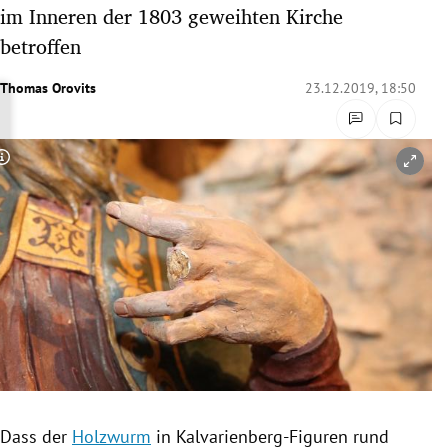
im Inneren der 1803 geweihten Kirche
rreich Untermenü
betroffen
rt Untermenü
Thomas Orovits
23.12.2019, 18:50
schaft Untermenü
s Untermenü
Copyright-Hinweis öffnen/schließen
zeit Untermenü
undheit Untermenü
tur Untermenü
nung Untermenü
lität Untermenü
Dass der
Holzwurm
in Kalvarienberg-Figuren rund