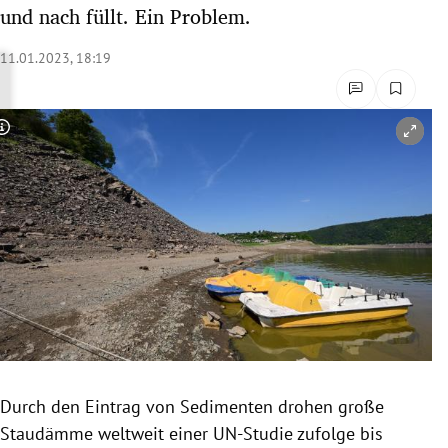
und nach füllt. Ein Problem.
rreich Untermenü
11.01.2023, 18:19
rt Untermenü
schaft Untermenü
Copyright-Hinweis öffnen/schließen
s Untermenü
zeit Untermenü
undheit Untermenü
tur Untermenü
nung Untermenü
lität Untermenü
Durch den Eintrag von Sedimenten drohen große
Staudämme weltweit einer UN-Studie zufolge bis