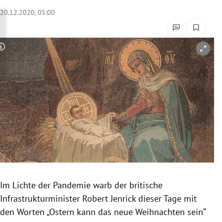
rreich Untermenü
20.12.2020, 05:00
rt Untermenü
Copyright-Hinweis öffnen/schließen
schaft Untermenü
s Untermenü
zeit Untermenü
undheit Untermenü
tur Untermenü
nung Untermenü
Im Lichte der Pandemie warb der britische
Infrastrukturminister Robert Jenrick dieser Tage mit
lität Untermenü
den Worten „Ostern kann das neue Weihnachten sein“