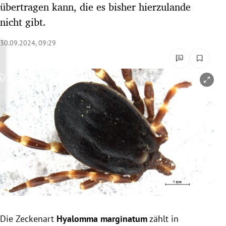
übertragen kann, die es bisher hierzulande
rreich Untermenü
nicht gibt.
rt Untermenü
30.09.2024, 09:29
schaft Untermenü
Copyright-Hinweis öffnen/schließen
s Untermenü
zeit Untermenü
undheit Untermenü
tur Untermenü
nung Untermenü
lität Untermenü
Die Zeckenart
Hyalomma marginatum
zählt in