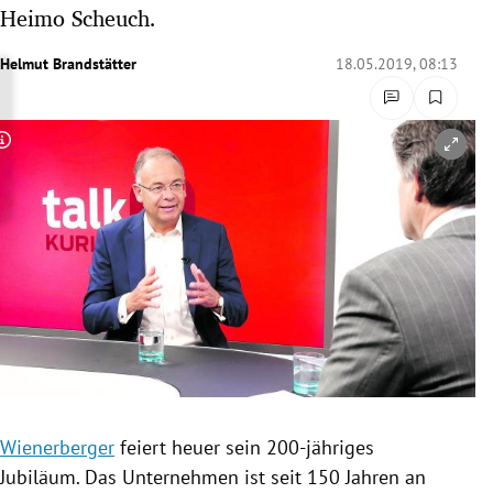
Heimo Scheuch.
rreich Untermenü
Helmut Brandstätter
18.05.2019, 08:13
rt Untermenü
schaft Untermenü
Copyright-Hinweis öffnen/schließen
s Untermenü
zeit Untermenü
undheit Untermenü
tur Untermenü
nung Untermenü
lität Untermenü
Wienerberger
feiert heuer sein 200-jähriges
Jubiläum. Das Unternehmen ist seit 150 Jahren an