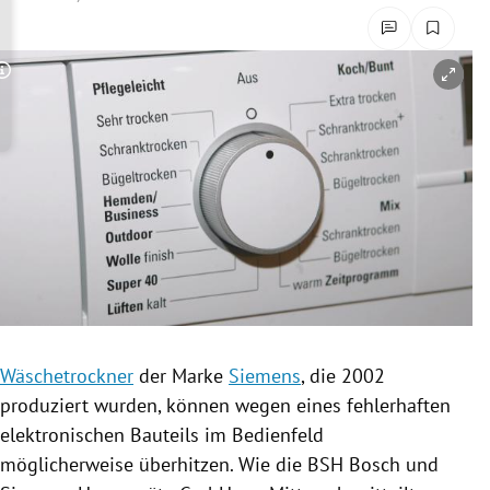
rreich Untermenü
rt Untermenü
Copyright-Hinweis öffnen/schließen
schaft Untermenü
s Untermenü
zeit Untermenü
undheit Untermenü
tur Untermenü
Wäschetrockner
der Marke
Siemens
, die 2002
nung Untermenü
produziert wurden, können wegen eines fehlerhaften
elektronischen
Bauteils
im
Bedienfeld
lität Untermenü
möglicherweise überhitzen. Wie die
BSH
Bosch
und