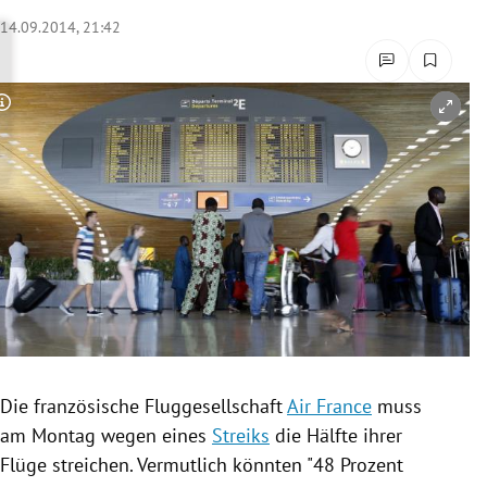
rreich Untermenü
14.09.2014, 21:42
rt Untermenü
Copyright-Hinweis öffnen/schließen
schaft Untermenü
s Untermenü
zeit Untermenü
undheit Untermenü
tur Untermenü
nung Untermenü
Die französische Fluggesellschaft
Air France
muss
am Montag wegen eines
Streiks
die Hälfte ihrer
lität Untermenü
Flüge streichen. Vermutlich könnten "48 Prozent