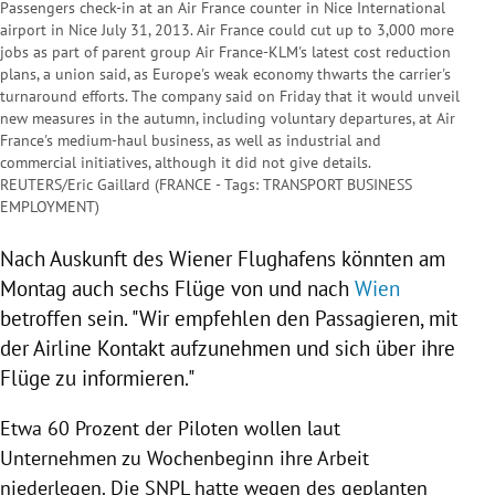
Passengers check-in at an Air France counter in Nice International
airport in Nice July 31, 2013. Air France could cut up to 3,000 more
jobs as part of parent group Air France-KLM's latest cost reduction
plans, a union said, as Europe's weak economy thwarts the carrier's
turnaround efforts. The company said on Friday that it would unveil
new measures in the autumn, including voluntary departures, at Air
France's medium-haul business, as well as industrial and
commercial initiatives, although it did not give details.
REUTERS/Eric Gaillard (FRANCE - Tags: TRANSPORT BUSINESS
EMPLOYMENT)
Nach Auskunft des Wiener Flughafens könnten am
Montag auch sechs Flüge von und nach
Wien
betroffen sein. "Wir empfehlen den Passagieren, mit
der Airline Kontakt aufzunehmen und sich über ihre
Flüge zu informieren."
Etwa 60 Prozent der Piloten wollen laut
Unternehmen zu Wochenbeginn ihre Arbeit
niederlegen. Die SNPL hatte wegen des geplanten