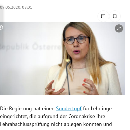
rreich Untermenü
09.05.2020, 08:01
rt Untermenü
Copyright-Hinweis öffnen/schließen
schaft Untermenü
s Untermenü
zeit Untermenü
undheit Untermenü
tur Untermenü
nung Untermenü
Die
Regierung
hat einen
Sondertopf
für Lehrlinge
eingerichtet, die aufgrund der
Coronakrise
ihre
lität Untermenü
Lehrabschlussprüfung
nicht ablegen konnten und