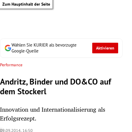
Zum Hauptinhalt der Seite
Wählen Sie KURIER als bevorzugte
Aktivieren
Google-Quelle
Performance
Andritz, Binder und DO&CO auf
dem Stockerl
Innovation und Internationalisierung als
Erfolgsrezept.
tik Untermenü
09.09.2014, 16:50