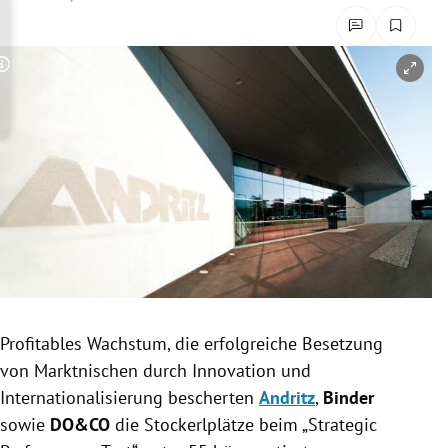
rreich Untermenü
rt Untermenü
Copyright-Hinweis öffnen/schließen
schaft Untermenü
s Untermenü
zeit Untermenü
undheit Untermenü
tur Untermenü
Profitables Wachstum, die erfolgreiche Besetzung
nung Untermenü
von
Marktnischen
durch Innovation und
Internationalisierung
bescherten
Andritz
,
Binder
lität Untermenü
sowie
DO&CO
die
Stockerlplätze
beim „Strategic