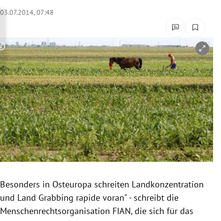
rreich Untermenü
03.07.2014, 07:48
rt Untermenü
Copyright-Hinweis öffnen/schließen
schaft Untermenü
s Untermenü
zeit Untermenü
undheit Untermenü
tur Untermenü
nung Untermenü
Besonders in
Osteuropa
schreiten
Landkonzentration
und Land
Grabbing
rapide voran" - schreibt die
lität Untermenü
Menschenrechtsorganisation FIAN, die sich für das