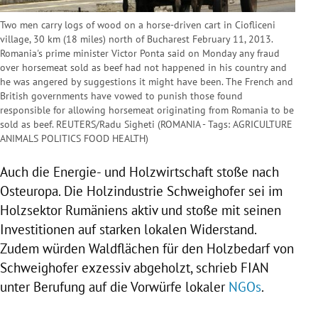
Two men carry logs of wood on a horse-driven cart in Ciofliceni
village, 30 km (18 miles) north of Bucharest February 11, 2013.
Romania's prime minister Victor Ponta said on Monday any fraud
over horsemeat sold as beef had not happened in his country and
he was angered by suggestions it might have been. The French and
British governments have vowed to punish those found
responsible for allowing horsemeat originating from Romania to be
sold as beef. REUTERS/Radu Sigheti (ROMANIA - Tags: AGRICULTURE
ANIMALS POLITICS FOOD HEALTH)
Auch die Energie- und Holzwirtschaft stoße nach
Osteuropa
. Die Holzindustrie Schweighofer sei im
Holzsektor
Rumäniens
aktiv und stoße mit seinen
Investitionen auf starken lokalen Widerstand.
Zudem würden Waldflächen für den Holzbedarf von
Schweighofer exzessiv abgeholzt, schrieb FIAN
unter Berufung auf die Vorwürfe lokaler
NGOs
.