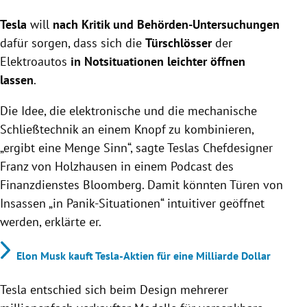
Tesla plant, den Türmechanismus zu ändern, damit
Tesla
sich Türen in Notsituationen leichter öffnen lassen.
will
nach Kritik und Behörden-Untersuchungen
Die US-Verkehrssicherheitsbehörde untersucht
dafür sorgen, dass sich die
Türschlösser
der
Probleme mit Türschlössern bei Model Y,
Elektroautos
in Notsituationen leichter öffnen
insbesondere bei Stromausfall.
lassen
.
In mehreren Fällen konnten Türen nach
Stromverlust nicht geöffnet werden, was zu
Die Idee, die elektronische und die mechanische
Notmaßnahmen wie dem Einschlagen von
Schließtechnik an einem Knopf zu kombinieren,
Scheiben führte.
„ergibt eine Menge Sinn“, sagte Teslas Chefdesigner
Franz von Holzhausen in einem Podcast des
Finanzdienstes Bloomberg. Damit könnten Türen von
Insassen „in Panik-Situationen“ intuitiver geöffnet
werden, erklärte er.
Elon Musk kauft Tesla-Aktien für eine Milliarde Dollar
Tesla entschied sich beim Design mehrerer