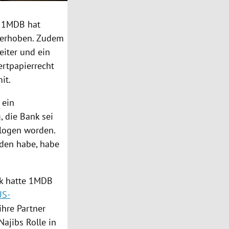
1MDB hat
erhoben. Zudem
eiter und ein
rtpapierrecht
it.
 ein
, die Bank sei
logen worden.
nden habe, habe
k
hatte 1MDB
US-
hre Partner
Najibs
Rolle in