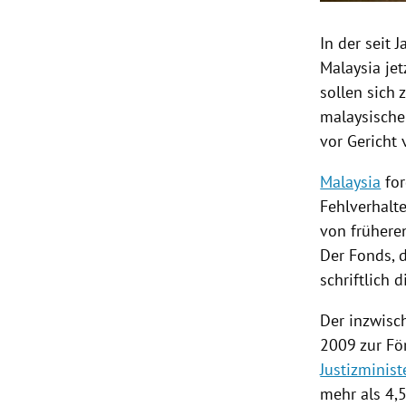
In der seit
Malaysia
jet
sollen sich
malaysische
vor Gericht 
Malaysia
for
Fehlverhalt
von frühere
Der Fonds, 
schriftlich 
Der inzwisc
2009 zur Fö
Justizminis
mehr als 4,