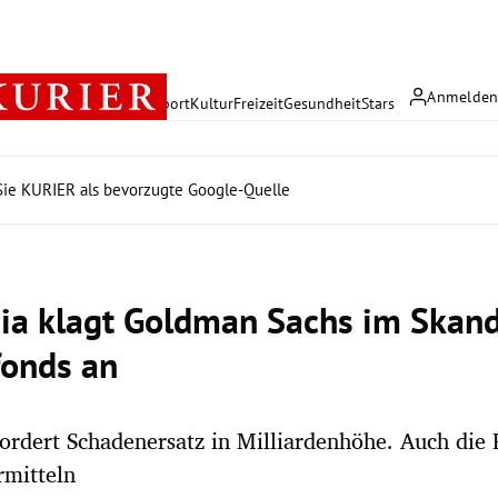
Anmelde
rreich
Politik
Wirtschaft
Sport
Kultur
Freizeit
Gesundheit
Stars
ie KURIER als bevorzugte Google-Quelle
ia klagt Goldman Sachs im Skan
fonds an
ordert Schadenersatz in Milliardenhöhe. Auch die
rmitteln