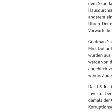
dem Skandal
Hausdurchs
anderem ei
Uhren. Der 
Vorwürfe bes
Goldman Sa
Mrd. Dollar 
wurden aus 
werde von 
angeblich v
werde. Zude
Das
US-Just
Investor be
damals der
Korruptionsg