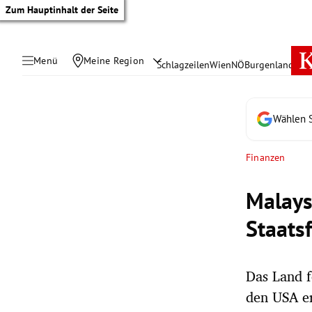
Zum Hauptinhalt der Seite
Menü
Meine Region
Schlagzeilen
Wien
NÖ
Burgenland
Öste
Wählen S
Finanzen
Malays
Staats
Das Land f
tik Untermenü
den USA e
rreich Untermenü