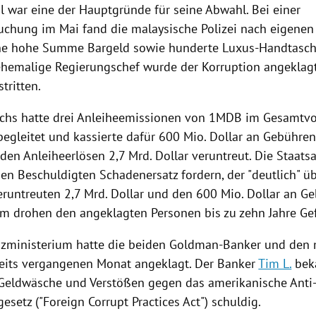
 war eine der Hauptgründe für seine Abwahl. Bei einer
uchung
im Mai fand die malaysische
Polizei
nach eigenen
ne hohe Summe Bargeld sowie hunderte Luxus-Handtasch
ehemalige Regierungschef wurde der
Korruption
angeklagt.
tritten.
chs
hatte drei Anleiheemissionen von 1MDB im Gesamtv
begleitet und kassierte dafür 600 Mio. Dollar an Gebühren
den Anleiheerlösen 2,7 Mrd. Dollar veruntreut. Die
Staats
den Beschuldigten
Schadenersatz
fordern, der "deutlich" ü
eruntreuten 2,7 Mrd. Dollar und den 600 Mio. Dollar an G
m drohen den angeklagten Personen bis zu zehn Jahre Ge
izministerium
hatte die beiden Goldman-Banker und den 
reits vergangenen Monat angeklagt. Der Banker
Tim L.
bek
Geldwäsche
und Verstößen gegen das amerikanische Anti
esetz ("Foreign Corrupt Practices Act") schuldig.