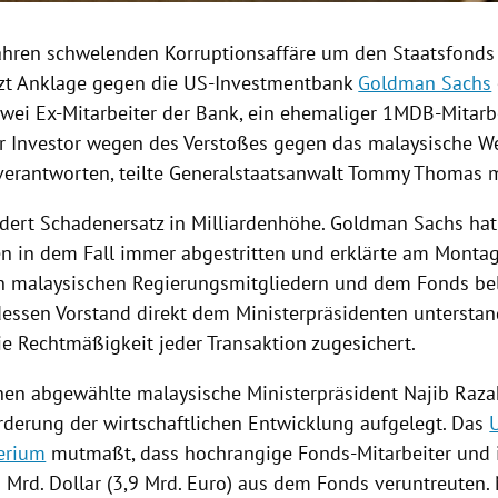
 Jahren schwelenden
Korruptionsaffäre
um den
Staatsfonds
zt Anklage gegen die US-Investmentbank
Goldman Sachs
 zwei Ex-Mitarbeiter der Bank, ein ehemaliger 1MDB-Mitarb
r Investor wegen des Verstoßes gegen das malaysische We
verantworten, teilte Generalstaatsanwalt
Tommy Thomas
m
dert
Schadenersatz
in
Milliardenhöhe
.
Goldman Sachs
hat
en in dem Fall immer abgestritten und erklärte am Montag
n malaysischen Regierungsmitgliedern und dem Fonds be
dessen Vorstand direkt dem Ministerpräsidenten untersta
die Rechtmäßigkeit jeder Transaktion zugesichert.
hen abgewählte malaysische Ministerpräsident
Najib Raza
rderung der wirtschaftlichen Entwicklung aufgelegt. Das
terium
mutmaßt, dass hochrangige Fonds-Mitarbeiter und i
5 Mrd. Dollar (3,9 Mrd. Euro) aus dem Fonds veruntreuten.