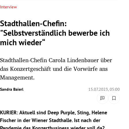
rreich Untermenü
Interview
rt Untermenü
Stadthallen-Chefin:
"Selbstverständlich bewerbe ich
schaft Untermenü
mich wieder“
s Untermenü
Stadthallen-Chefin Carola Lindenbauer über
zeit Untermenü
das Konzertgeschäft und die Vorwürfe ans
undheit Untermenü
Management.
tur Untermenü
Sandra Baierl
15.07.2023, 05:00
nung Untermenü
KURIER:
Aktuell sind Deep Purple, Sting, Helene
lität Untermenü
Fischer in der Wiener Stadthalle. Ist nach der
Pandemie das Konzertbusiness wieder voll da?