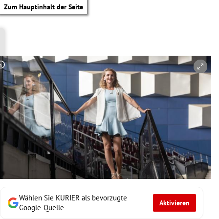
Zum Hauptinhalt der Seite
Copyright-Hinweis öffnen/schließen
Wählen Sie KURIER als bevorzugte
Aktivieren
tik Untermenü
Google-Quelle