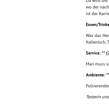
Da wird die
wo der nächs
ist der Karr
Essen/Trinke
Was das Her
Italienisch,
Service: ** (
Man muss übe
Ambiente: **
Pulsierende
Testerin un