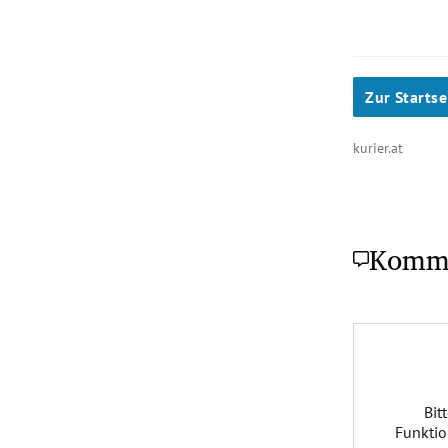
Zur Startse
kurier.at
Komm