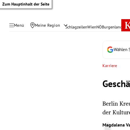
Zum Hauptinhalt der Seite
Menü
Meine Region
Schlagzeilen
Wien
NÖ
Burgenland
Öste
Wählen S
Karriere
Geschä
Berlin Kre
der Kultur
tik Untermenü
Magdalena V
rreich Untermenü