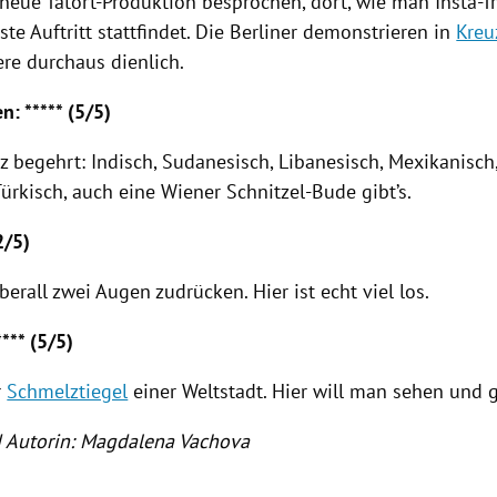
 neue Tatort-Produktion besprochen, dort, wie man Insta-T
te Auftritt stattfindet. Die Berliner demonstrieren in
Kreu
iere durchaus dienlich.
n: ***** (5/5)
z begehrt: Indisch, Sudanesisch, Libanesisch, Mexikanisch
 Türkisch, auch eine Wiener Schnitzel-Bude gibt’s.
2/5)
rall zwei Augen zudrücken. Hier ist echt viel los.
*** (5/5)
r
Schmelztiegel
einer Weltstadt. Hier will man sehen und
d Autorin: Magdalena Vachova