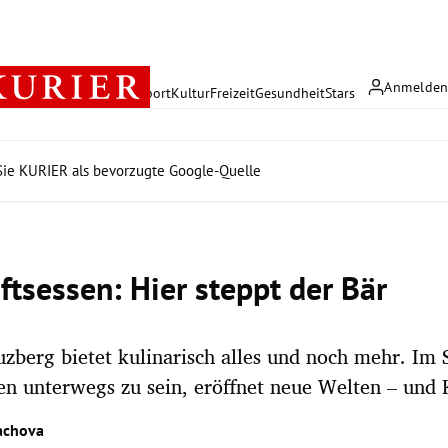
Anmelde
rreich
Politik
Wirtschaft
Sport
Kultur
Freizeit
Gesundheit
Stars
ie KURIER als bevorzugte Google-Quelle
ftsessen: Hier steppt der Bär
uzberg bietet kulinarisch alles und noch mehr. Im 
en unterwegs zu sein, eröffnet neue Welten – und 
achova