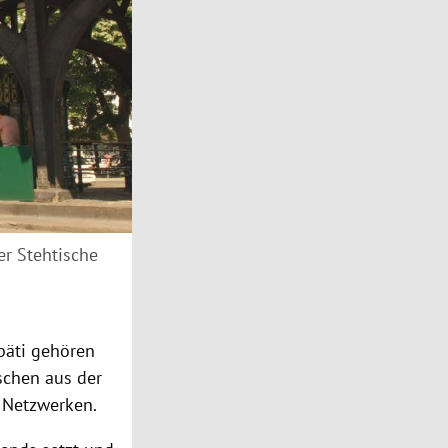
er Stehtische
päti
gehören
schen aus der
 Netzwerken.