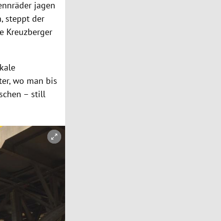
Rennräder jagen
, steppt der
ie Kreuzberger
kale
ter, wo man bis
chen – still