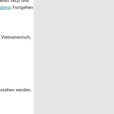
rends setzt und
zberg
: Fortgehen
, Vietnamesisch,
 gesehen werden.