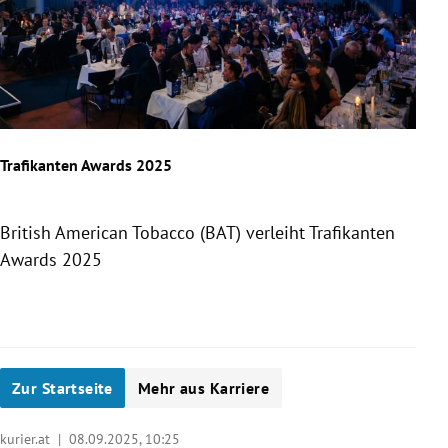
Traf
Trafikanten Awards 2025
Brit
Awa
British American Tobacco (BAT) verleiht Trafikanten
Awards 2025
Slide 1 von 10
Zur Startseite
Mehr aus Karriere
kurier.at |
08.09.2025, 10:25