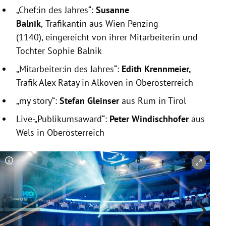
„Chef:in des Jahres“:
Susanne
Balnik
,
Trafikantin aus Wien Penzing
(1140), eingereicht von ihrer Mitarbeiterin und
Tochter Sophie Balnik
„Mitarbeiter:in des Jahres“:
Edith Krennmeier,
Trafik Alex Ratay in Alkoven in Oberösterreich
„my story“:
Stefan Gleinser
aus Rum in Tirol
Live-„Publikumsaward“:
Peter Windischhofer
aus
Wels in Oberösterreich
Copyright-Hinweis öffnen/schließen
Co