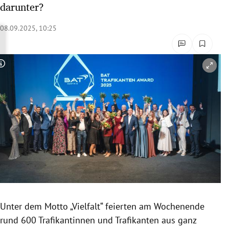
darunter?
rreich Untermenü
08.09.2025, 10:25
rt Untermenü
schaft Untermenü
Copyright-Hinweis öffnen/schließen
s Untermenü
zeit Untermenü
undheit Untermenü
tur Untermenü
nung Untermenü
Unter dem Motto „Vielfalt“ feierten am Wochenende
lität Untermenü
rund 600 Trafikantinnen und Trafikanten aus ganz