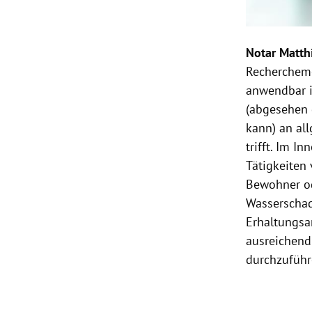
Notar Matthi
Recherchemö
anwendbar i
(abgesehen 
kann) an al
trifft. Im I
Tätigkeiten
Bewohner od
Wasserschad
Erhaltungsar
ausreichend
durchzuführ