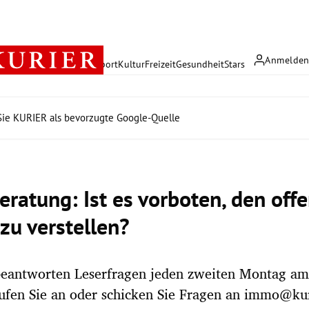
Anmelde
rreich
Politik
Wirtschaft
Sport
Kultur
Freizeit
Gesundheit
Stars
ie KURIER als bevorzugte Google-Quelle
ratung: Ist es vorboten, den off
zu verstellen?
beantworten Leserfragen jeden zweiten Montag a
ufen Sie an oder schicken Sie Fragen an immo@kur