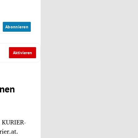
n
Abonnieren
Aktivieren
enen
m KURIER-
ier.at.