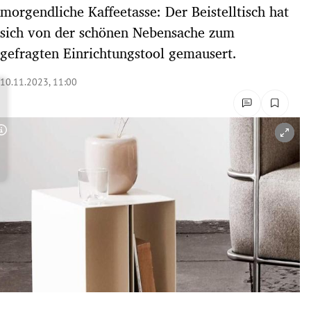
morgendliche Kaffeetasse: Der Beistelltisch hat
rreich Untermenü
sich von der schönen Nebensache zum
rt Untermenü
gefragten Einrichtungstool gemausert.
schaft Untermenü
10.11.2023, 11:00
s Untermenü
Copyright-Hinweis öffnen/schließen
zeit Untermenü
undheit Untermenü
tur Untermenü
nung Untermenü
lität Untermenü