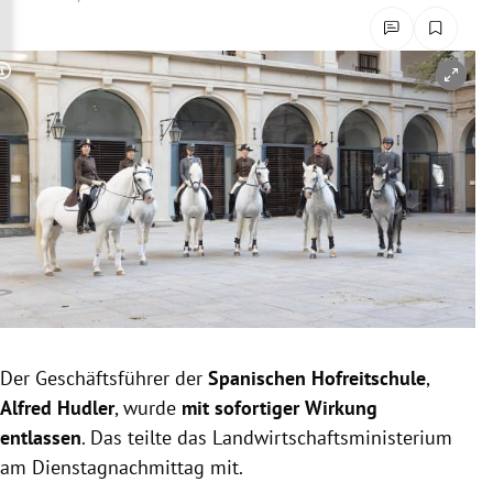
rreich Untermenü
rt Untermenü
Copyright-Hinweis öffnen/schließen
schaft Untermenü
s Untermenü
zeit Untermenü
undheit Untermenü
tur Untermenü
Der Geschäftsführer der
Spanischen Hofreitschule
,
nung Untermenü
Alfred Hudler
, wurde
mit sofortiger Wirkung
entlassen
. Das teilte das Landwirtschaftsministerium
lität Untermenü
am Dienstagnachmittag mit.