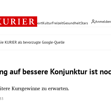
Anmelde
rreich
Politik
Wirtschaft
Sport
Kultur
Freizeit
Gesundheit
Stars
ie KURIER als bevorzugte Google-Quelle
ng auf bessere Konjunktur ist noc
itere Kursgewinne zu erwarten.
:33