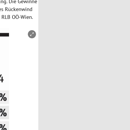
lung. Die Gewinne
e es Rückenwind
er RLB OÖ-Wien.