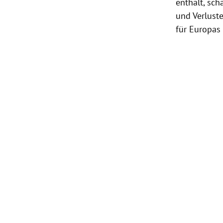
enthält, sc
und Verlust
für
Europas