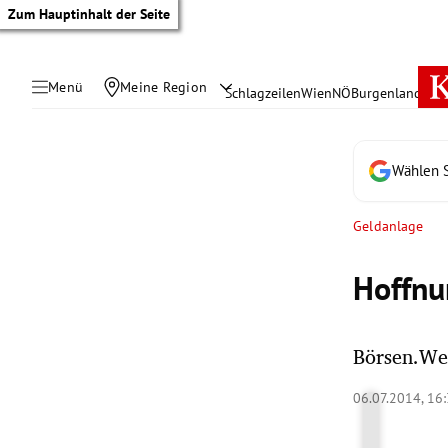
Zum Hauptinhalt der Seite
Menü
Meine Region
Schlagzeilen
Wien
NÖ
Burgenland
Öste
Wählen S
Geldanlage
Hoffnu
Börsen.We
tik Untermenü
06.07.2014, 16
rreich Untermenü