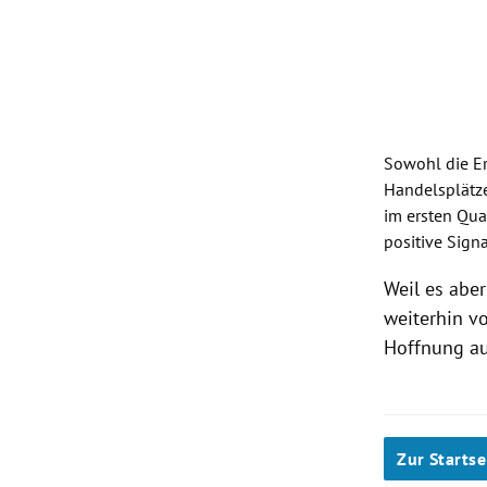
Sowohl die E
Handelsplätz
im ersten Quar
positive Sign
Weil es abe
weiterhin 
Hoffnung auf
Zur Startse