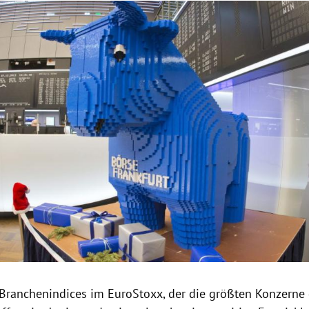
Hinweis öffnen/schließen
Branchenindices
im
EuroStoxx
, der die größten Konzerne