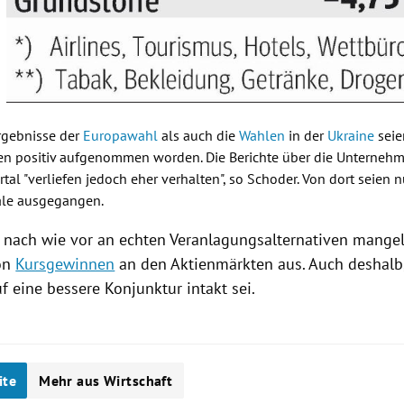
rgebnisse der
Europawahl
als auch die
Wahlen
in der
Ukraine
seie
en positiv aufgenommen worden. Die Berichte über die Unterne
tal "verliefen jedoch eher verhalten", so
Schoder
. Von dort seien 
ale ausgegangen.
r nach wie vor an echten Veranlagungsalternativen mangel
von
Kursgewinnen
an den Aktienmärkten aus. Auch deshalb,
 eine bessere Konjunktur intakt sei.
ite
Mehr aus Wirtschaft