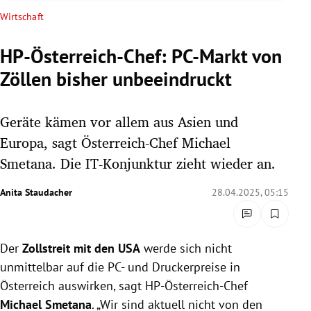
rreich Untermenü
Wirtschaft
rt Untermenü
HP-Österreich-Chef: PC-Markt von
Zöllen bisher unbeeindruckt
schaft Untermenü
s Untermenü
Geräte kämen vor allem aus Asien und
Europa, sagt Österreich-Chef Michael
zeit Untermenü
Smetana. Die IT-Konjunktur zieht wieder an.
undheit Untermenü
Anita Staudacher
28.04.2025, 05:15
tur Untermenü
Der
Zollstreit mit den USA
werde sich nicht
nung Untermenü
unmittelbar auf die PC- und Druckerpreise in
lität Untermenü
Österreich auswirken, sagt HP-Österreich-Chef
Michael Smetana
. „Wir sind aktuell nicht von den