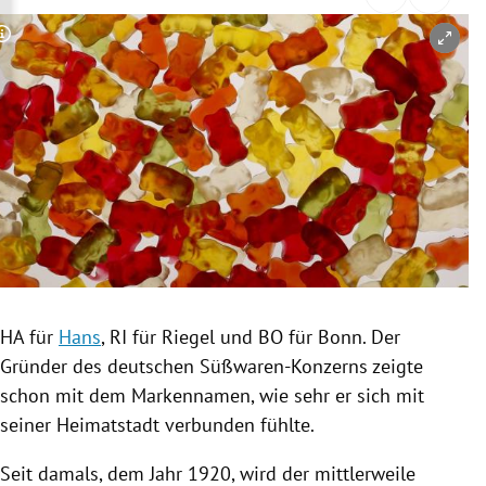
rreich Untermenü
Copyright-Hinweis öffnen/schließen
rt Untermenü
schaft Untermenü
s Untermenü
zeit Untermenü
undheit Untermenü
tur Untermenü
HA für
Hans
, RI für
Riegel
und BO für
Bonn
. Der
Gründer des deutschen Süßwaren-Konzerns zeigte
nung Untermenü
schon mit dem
Markennamen
, wie sehr er sich mit
seiner Heimatstadt verbunden fühlte.
lität Untermenü
Seit damals, dem Jahr 1920, wird der mittlerweile