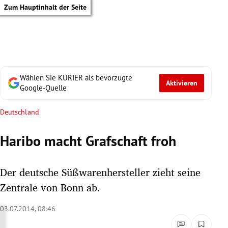
Zum Hauptinhalt der Seite
Wählen Sie KURIER als bevorzugte
Aktivieren
Google-Quelle
Deutschland
Haribo macht Grafschaft froh
Der deutsche Süßwarenhersteller zieht seine
Zentrale von Bonn ab.
03.07.2014, 08:46
tik Untermenü