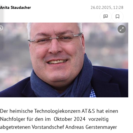
rreich Untermenü
Anita Staudacher
26.02.2025, 12:28
rt Untermenü
Copyright-Hinweis öffnen/schließen
schaft Untermenü
s Untermenü
zeit Untermenü
undheit Untermenü
tur Untermenü
nung Untermenü
Der heimische Technologiekonzern AT&S hat einen
Nachfolger für den im Oktober 2024 vorzeitig
lität Untermenü
abgetretenen Vorstandschef Andreas Gerstenmayer