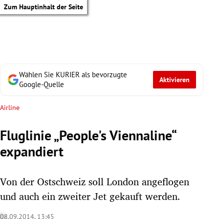
Zum Hauptinhalt der Seite
Wählen Sie KURIER als bevorzugte
Aktivieren
Google-Quelle
Airline
Fluglinie „People's Viennaline“
expandiert
Von der Ostschweiz soll London angeflogen
und auch ein zweiter Jet gekauft werden.
tik Untermenü
08.09.2014, 13:45