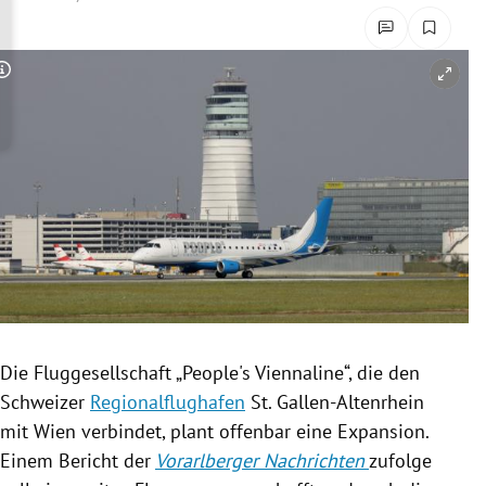
rreich Untermenü
rt Untermenü
Copyright-Hinweis öffnen/schließen
schaft Untermenü
s Untermenü
zeit Untermenü
undheit Untermenü
tur Untermenü
Die Fluggesellschaft „People's Viennaline“, die den
nung Untermenü
Schweizer
Regionalflughafen
St. Gallen-Altenrhein
mit
Wien
verbindet, plant offenbar eine
Expansion
.
lität Untermenü
Einem Bericht der
Vorarlberger Nachrichten
zufolge