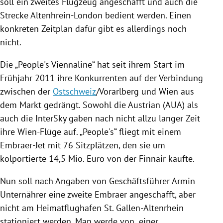
soll ein zweites Flugzeug angeschafft und auch die
Strecke
Altenhrein-London
bedient werden. Einen
konkreten Zeitplan dafür gibt es allerdings noch
nicht.
Die „People's Viennaline“ hat seit ihrem Start im
Frühjahr 2011 ihre Konkurrenten auf der Verbindung
zwischen der
Ostschweiz
/
Vorarlberg
und
Wien
aus
dem Markt gedrängt. Sowohl die Austrian (
AUA
) als
auch die
InterSky
gaben nach nicht allzu langer Zeit
ihre Wien-Flüge auf. „People's“ fliegt mit einem
Embraer-Jet mit 76 Sitzplätzen, den sie um
kolportierte 14,5 Mio. Euro von der
Finnair
kaufte.
Nun soll nach Angaben von Geschäftsführer
Armin
Unternährer
eine zweite Embraer angeschafft, aber
nicht am Heimatflughafen
St. Gallen-Altenrhein
stationiert werden. Man werde von „einer