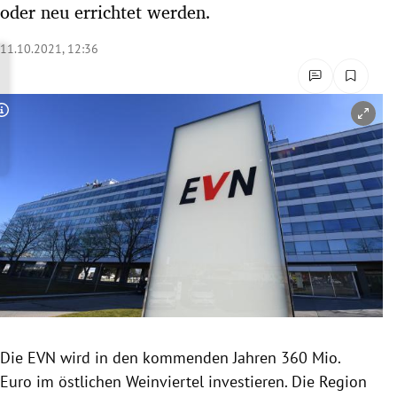
oder neu errichtet werden.
rreich Untermenü
11.10.2021, 12:36
rt Untermenü
schaft Untermenü
Copyright-Hinweis öffnen/schließen
s Untermenü
zeit Untermenü
undheit Untermenü
tur Untermenü
nung Untermenü
Die EVN wird in den kommenden Jahren 360 Mio.
lität Untermenü
Euro im östlichen Weinviertel investieren. Die Region