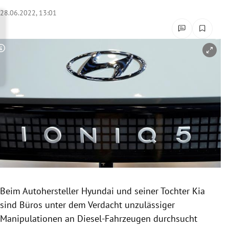
rreich Untermenü
28.06.2022, 13:01
rt Untermenü
Copyright-Hinweis öffnen/schließen
schaft Untermenü
s Untermenü
zeit Untermenü
undheit Untermenü
tur Untermenü
nung Untermenü
Beim Autohersteller Hyundai und seiner Tochter Kia
sind Büros unter dem Verdacht unzulässiger
lität Untermenü
Manipulationen an Diesel-Fahrzeugen durchsucht