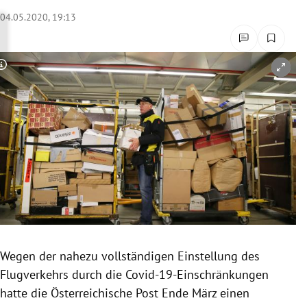
rreich Untermenü
04.05.2020, 19:13
rt Untermenü
Copyright-Hinweis öffnen/schließen
schaft Untermenü
s Untermenü
zeit Untermenü
undheit Untermenü
tur Untermenü
nung Untermenü
Wegen der nahezu vollständigen Einstellung des
Flugverkehrs
durch die Covid-19-Einschränkungen
lität Untermenü
hatte die
Österreichische Post
Ende März einen