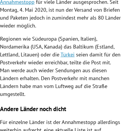
Annahmestopp
für viele Länder ausgesprochen. Seit
Montag, 4. Mai 2020, ist nun der Versand von
Briefen
und Paketen jedoch in zumindest mehr als 80 Länder
wieder möglich.
Regionen wie
Südeuropa
(
Spanien
,
Italien
),
Nordamerika
(
USA
,
Kanada
) das
Baltikum
(
Estland
,
Lettland
,
Litauen
) oder die
Türkei
seien damit für den
Postverkehr wieder erreichbar, teilte die Post mit.
Man werde auch wieder Sendungen aus diesen
Ländern erhalten. Den Postverkehr mit manchen
Ländern habe man vom Luftweg auf die Straße
umgestellt.
Andere Länder noch dicht
Für einzelne Länder ist der
Annahmestopp
allerdings
weiterhin aufrecht, eine aktuelle Liste ist auf