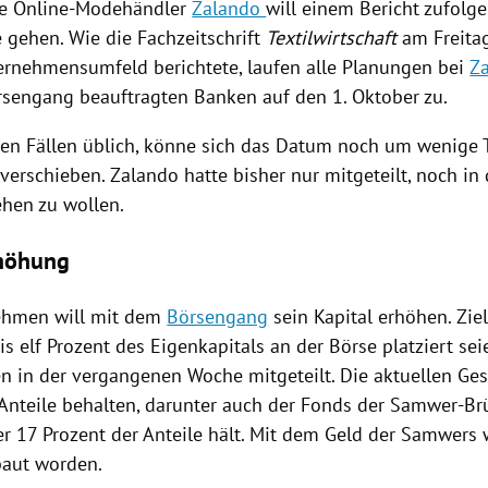
he Online-Modehändler
Zalando
will einem Bericht zufolg
 gehen. Wie die Fachzeitschrift
Textilwirtschaft
am Freita
ernehmensumfeld
berichtete, laufen alle Planungen bei
Z
rsengang
beauftragten Banken auf den 1. Oktober zu.
hen Fällen üblich, könne sich das Datum noch um wenige 
 verschieben.
Zalando
hatte bisher nur mitgeteilt, noch in
ehen zu wollen.
rhöhung
ehmen will mit dem
Börsengang
sein Kapital erhöhen. Ziel
s elf Prozent des Eigenkapitals an der Börse platziert sei
 in der vergangenen Woche mitgeteilt. Die aktuellen Ges
 Anteile behalten, darunter auch der Fonds der Samwer-Br
er 17 Prozent der Anteile hält. Mit dem Geld der Samwers
baut worden.