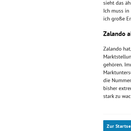
sieht das äh
Ich muss in
ich große E
Zalando a
Zalando
hat,
Marktstellu
gehören. Im
Marktunters
die Nummer 
bisher extr
stark zu wa
Zur Startse