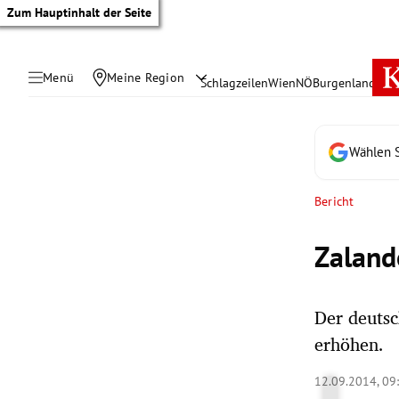
Zum Hauptinhalt der Seite
Menü
Meine Region
Schlagzeilen
Wien
NÖ
Burgenland
Öste
Wählen S
Bericht
Zaland
Der deutsc
erhöhen.
tik Untermenü
12.09.2014, 09
rreich Untermenü