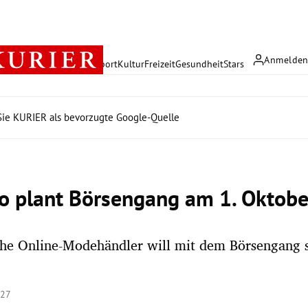
Anmelde
rreich
Politik
Wirtschaft
Sport
Kultur
Freizeit
Gesundheit
Stars
ie KURIER als bevorzugte Google-Quelle
o plant Börsengang am 1. Oktobe
he Online-Modehändler will mit dem Börsengang s
:27