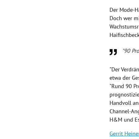
Der Mode-H
Doch wer mit
Wachstumsra
Haifischbec
"90 Pr
"Der Verdrä
etwa der Ges
"Rund 90 Pr
prognostizi
Handvoll an
Channel-Ang
H&M und Es
Gerrit Hein