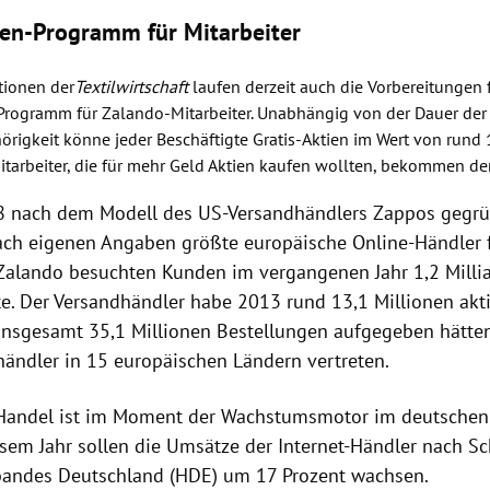
en-Programm für Mitarbeiter
tionen der
Textilwirtschaft
laufen derzeit auch die Vorbereitungen 
Programm für Zalando-Mitarbeiter. Unabhängig von der Dauer der
örigkeit könne jeder Beschäftigte Gratis-Aktien im Wert von rund
arbeiter, die für mehr Geld Aktien kaufen wollten, bekommen d
8 nach dem Modell des US-Versandhändlers Zappos gegrü
ach eigenen Angaben größte europäische Online-Händler 
Zalando
besuchten Kunden im vergangenen Jahr 1,2 Millia
ite. Der Versandhändler habe 2013 rund 13,1 Millionen ak
 insgesamt 35,1 Millionen Bestellungen aufgegeben hätten.
händler in 15 europäischen Ländern vertreten.
Handel ist im Moment der Wachstumsmotor im deutschen 
iesem Jahr sollen die Umsätze der Internet-Händler nach 
bandes
Deutschland
(
HDE
) um 17 Prozent wachsen.