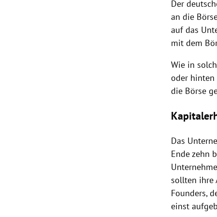
Der deutsc
an die Börse
auf das
Unt
mit dem
Bö
Wie in solc
oder hinten
die Börse g
Kapitale
Das Untern
Ende zehn bi
Unternehmen
sollten ihre
Founders, d
einst aufge