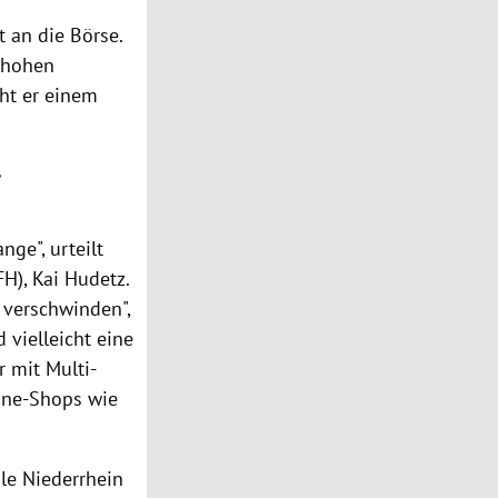
 an die Börse.
r hohen
cht er einem
ge", urteilt
FH),
Kai Hudetz
.
 verschwinden",
 vielleicht eine
 mit Multi-
ine-Shops wie
le Niederrhein