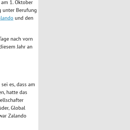
e am 1. Oktober
g unter Berufung
alando
und den
Tage nach vorn
 diesem Jahr an
 sei es, dass am
en, hatte das
ellschafter
üder, Global
 war
Zalando