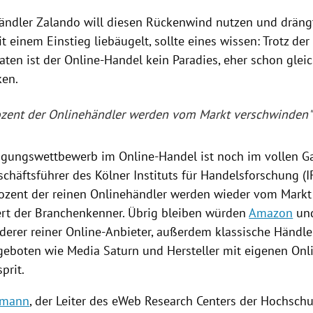
ändler
Zalando
will diesen Rückenwind nutzen und drängt
 einem Einstieg liebäugelt, sollte eines wissen: Trotz de
ten ist der Online-Handel kein Paradies, eher schon glei
ken.
ozent der Onlinehändler werden vom Markt verschwinden"
ngungswettbewerb im Online-Handel ist noch im vollen Gan
chäftsführer des Kölner Instituts für Handelsforschung (I
ozent der reinen Onlinehändler werden wieder vom Markt
ert der Branchenkenner. Übrig bleiben würden
Amazon
und
derer reiner Online-Anbieter, außerdem klassische Händler
eboten wie Media Saturn und Hersteller mit eigenen Onl
prit.
emann
, der Leiter des eWeb Research Centers der
Hochschu