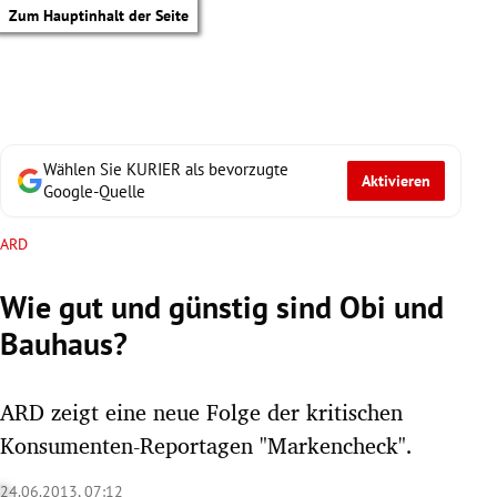
Zum Hauptinhalt der Seite
Wählen Sie KURIER als bevorzugte
Aktivieren
Google-Quelle
ARD
Wie gut und günstig sind Obi und
Bauhaus?
ARD zeigt eine neue Folge der kritischen
Konsumenten-Reportagen "Markencheck".
tik Untermenü
24.06.2013, 07:12