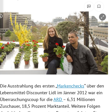
rreich Untermenü
rt Untermenü
Copyright-Hinweis öffnen/schließen
schaft Untermenü
s Untermenü
zeit Untermenü
undheit Untermenü
tur Untermenü
Die
Ausstrahlung
des ersten „
Markenchecks
“ über den
nung Untermenü
Lebensmittel-Discounter
Lidl
im Jänner 2012 war ein
Überraschungscoup
für die
ARD
– 6,31 Millionen
lität Untermenü
Zuschauer, 18,5 Prozent Marktanteil. Weitere Folgen