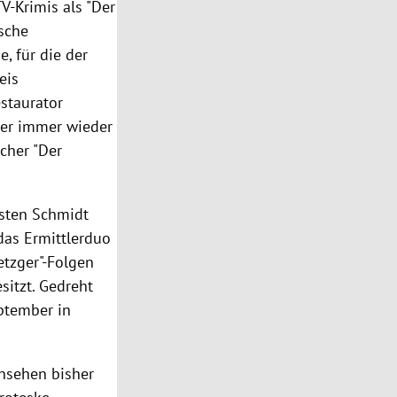
V-Krimis als "Der
tsche
, für die der
eis
staurator
l er immer wieder
ücher "Der
sten Schmidt
das Ermittlerduo
etzger
"-Folgen
esitzt. Gedreht
ptember in
rnsehen bisher