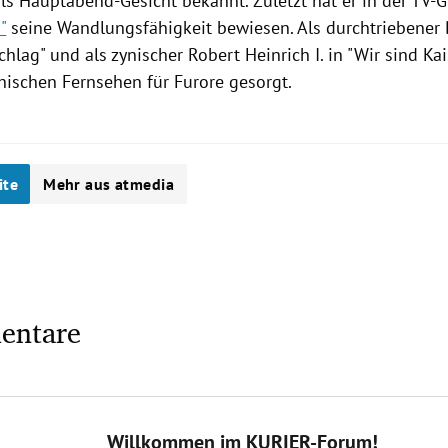
ls Hauptabend-Gesicht bekannt. Zuletzt hat er in der TV-
"
seine Wandlungsfähigkeit bewiesen. Als durchtriebener
chlag" und als zynischer
Robert
Heinrich I. in "Wir sind Kai
chischen Fernsehen für Furore gesorgt.
ite
Mehr aus atmedia
entare