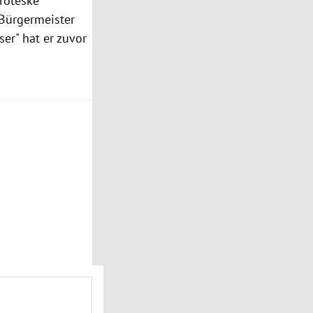
Groteske
 Bürgermeister
ser" hat er zuvor