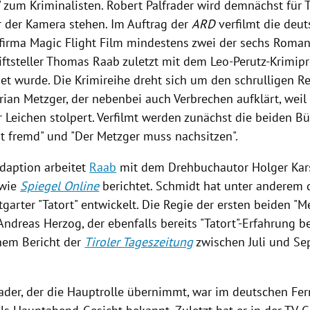
" zum Kriminalisten.
Robert Palfrader
wird demnächst für T
r der
Kamera
stehen. Im Auftrag der
ARD
verfilmt die deu
sfirma
Magic
Flight Film mindestens zwei der sechs Romane
ftsteller
Thomas Raab
zuletzt mit dem Leo-Perutz-Krimipr
et wurde. Die
Krimireihe
dreht sich um den schrulligen Re
drian Metzger
, der nebenbei auch
Verbrechen
aufklärt, wei
r Leichen stolpert. Verfilmt werden zunächst die beiden B
t fremd" und "Der
Metzger
muss nachsitzen".
Adaption arbeitet
Raab
mit dem Drehbuchautor
Holger Kar
 wie
Spiegel Online
berichtet.
Schmidt
hat unter anderem 
tgarter "Tatort" entwickelt. Die Regie der ersten beiden "
M
Andreas Herzog
, der ebenfalls bereits "Tatort"-Erfahrung b
inem Bericht der
Tiroler Tageszeitung
zwischen Juli und Se
ader
, der die Hauptrolle übernimmt, war im deutschen Fe