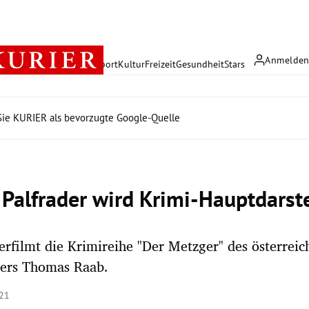
Anmelde
rreich
Politik
Wirtschaft
Sport
Kultur
Freizeit
Gesundheit
Stars
ie KURIER als bevorzugte Google-Quelle
 Palfrader wird Krimi-Hauptdarste
rfilmt die Krimireihe "Der Metzger" des österreic
llers Thomas Raab.
:21