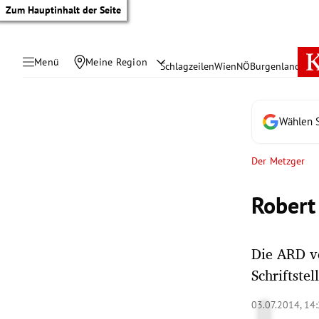
Zum Hauptinhalt der Seite
Menü
Meine Region
Schlagzeilen
Wien
NÖ
Burgenland
Öste
Wählen S
Der Metzger
Robert
Die ARD ve
Schriftste
tik Untermenü
03.07.2014, 14
rreich Untermenü