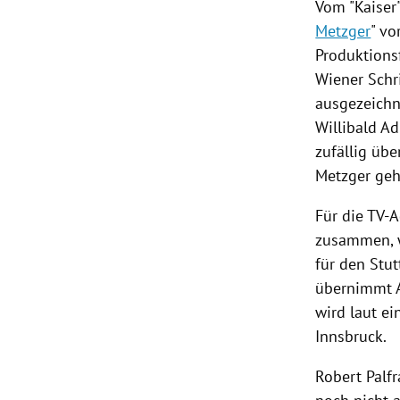
Vom "Kaiser
Metzger
" vo
Produktion
Wiener Schri
ausgezeichn
Willibald A
zufällig übe
Metzger
geh
Für die TV-
zusammen,
für den Stut
übernimmt
wird laut e
Innsbruck
.
Robert Palfr