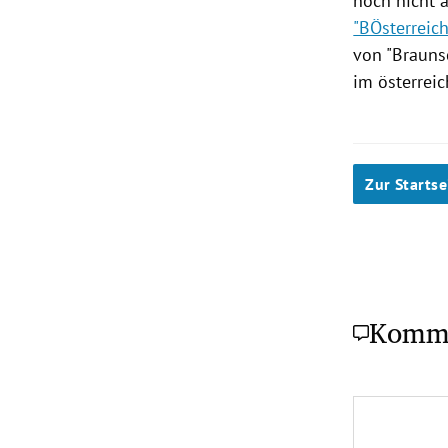
noch nicht a
"BÖsterreich
von "Brauns
im österrei
Zur Startse
Komm