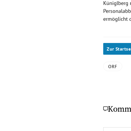
Küniglberg 
Personalabb
ermöglicht 
Zur Startse
ORF
Komm