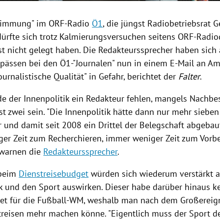
timmung
" im ORF-Radio
Ö1
, die jüngst Radiobetriebsrat
G
dürfte sich trotz
Kalmierungsversuchen
seitens ORF-Radio
t nicht gelegt haben. Die
Redakteurssprecher
haben sich 
gpässen
bei den Ö1-"Journalen" nun in einem E-Mail an
Am
ournalistische Qualität" in Gefahr, berichtet der
Falter
.
de der Innenpolitik ein Redakteur fehlen, mangels Nachb
t zwei sein. "Die Innenpolitik hätte dann nur mehr siebe
r und damit seit 2008 ein Drittel der Belegschaft abgebaut
er Zeit zum Recherchieren, immer weniger Zeit zum Vorbe
, warnen die
Redakteurssprecher
.
 beim
Dienstreisebudget
würden sich wiederum verstärkt a
k und den Sport auswirken. Dieser habe darüber hinaus k
t für die
Fußball-WM
, weshalb man nach dem Großereig
treisen mehr machen könne. "Eigentlich muss der Sport d