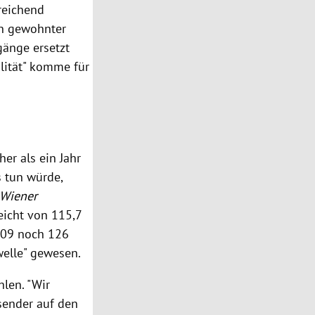
reichend
in gewohnter
gänge ersetzt
lität" komme für
er als ein Jahr
s tun würde,
Wiener
eicht von 115,7
2009 noch 126
welle" gewesen.
hlen. "Wir
sender auf den