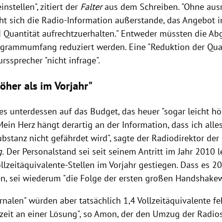
nstellen", zitiert der
Falter
aus dem Schreiben. "Ohne aus
eht sich die Radio-Information außerstande, das Angebot 
d Quantität aufrechtzuerhalten." Entweder müssten die Ab
ogrammumfang reduziert werden. Eine "Reduktion der Qua
urssprecher
"nicht infrage".
öher als im Vorjahr"
s unterdessen auf das Budget, das heuer "sogar leicht höh
"Mein Herz hängt derartig an der Information, dass ich alle
bstanz nicht gefährdet wird", sagte der Radiodirektor der
g.
Der Personalstand sei seit seinem Antritt im Jahr 2010 l
ollzeitäquivalente-Stellen im Vorjahr gestiegen. Dass es 
en, sei wiederum "die Folge der ersten großen Handshake
rnalen" würden aber tatsächlich 1,4 Vollzeitäquivalente fe
zeit an einer Lösung", so
Amon
, der den Umzug der Radio