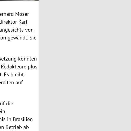
erhard Moser
direktor
Karl
angesichts von
on
gewandt. Sie
esetzung könnten
n Redakteure plus
. Es bleibt
reiten auf
uf die
ein
nis in
Brasilien
en Betrieb ab