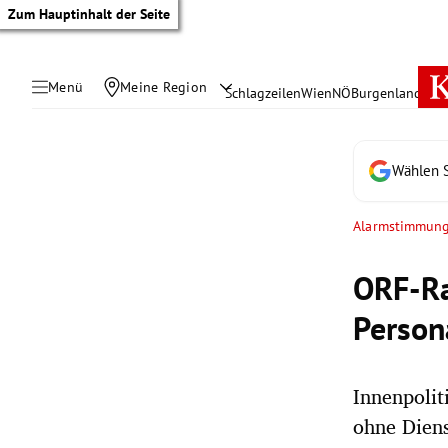
Zum Hauptinhalt der Seite
Menü
Meine Region
Schlagzeilen
Wien
NÖ
Burgenland
Öste
Wählen S
Alarmstimmun
ORF-Ra
Person
Innenpolit
tik Untermenü
ohne Diens
rreich Untermenü