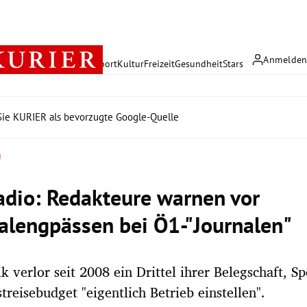
Anmelde
rreich
Politik
Wirtschaft
Sport
Kultur
Freizeit
Gesundheit
Stars
ie KURIER als bevorzugte Google-Quelle
g
dio: Redakteure warnen vor
alengpässen bei Ö1-"Journalen"
ik verlor seit 2008 ein Drittel ihrer Belegschaft, S
treisebudget "eigentlich Betrieb einstellen".