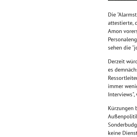
Die "
Alarms
attestierte, 
Amon
vorers
Personalen
sehen die "j
Derzeit wür
es demnächs
Ressortleite
immer wenig
Interviews"
Kürzungen
Außenpoliti
Sonderbudge
keine Diens