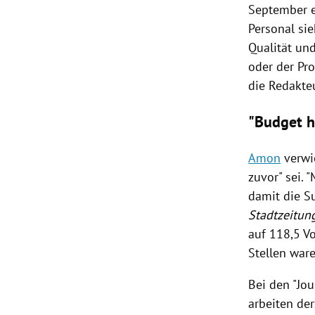
September ei
Personal si
Qualität un
oder der Pr
die
Redakte
"Budget h
Amon
verwie
zuvor" sei. 
damit die Su
Stadtzeitun
auf 118,5 V
Stellen war
Bei den "Jou
arbeiten der