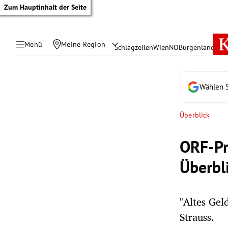
Zum Hauptinhalt der Seite
Menü
Meine Region
Schlagzeilen
Wien
NÖ
Burgenland
Öste
Wählen S
Überblick
ORF-Pr
Überbl
"Altes Gel
tik Untermenü
Strauss.
rreich Untermenü