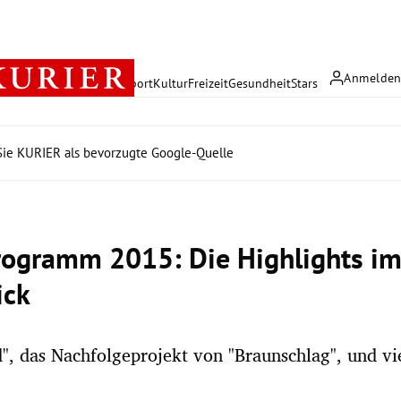
Anmelde
rreich
Politik
Wirtschaft
Sport
Kultur
Freizeit
Gesundheit
Stars
ie KURIER als bevorzugte Google-Quelle
ogramm 2015: Die Highlights i
ick
d", das Nachfolgeprojekt von "Braunschlag", und vi