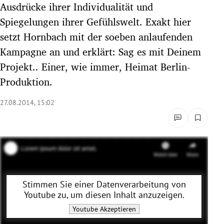
Ausdrücke ihrer Individualität und
rreich Untermenü
Spiegelungen ihrer Gefühlswelt. Exakt hier
setzt Hornbach mit der soeben anlaufenden
rt Untermenü
Kampagne an und erklärt: Sag es mit Deinem
schaft Untermenü
Projekt.. Einer, wie immer, Heimat Berlin-
Produktion.
s Untermenü
27.08.2014, 15:02
zeit Untermenü
undheit Untermenü
tur Untermenü
nung Untermenü
Stimmen Sie einer Datenverarbeitung von
Youtube
zu, um diesen Inhalt anzuzeigen.
lität Untermenü
Youtube
Akzeptieren