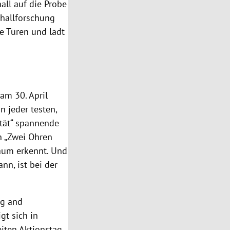
ll auf die Probe
challforschung
e Türen und lädt
am 30. April
n jeder testen,
lität“ spannende
n „Zwei Ohren
Raum erkennt. Und
nn, ist bei der
ng and
gt sich in
iten Aktionstag.