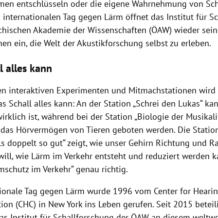
men entschlüsseln oder die eigene Wahrnehmung von Scha
 internationalen Tag gegen Lärm öffnet das Institut für S
ichischen Akademie der Wissenschaften (ÖAW) wieder sein
en ein, die Welt der Akustikforschung selbst zu erleben.
l alles kann
hen interaktiven Experimenten und Mitmachstationen wird 
as Schall alles kann: An der Station „Schrei den Lukas“ kan
wirklich ist, während bei der Station „Biologie der Musika
n das Hörvermögen von Tieren geboten werden. Die Statio
ls doppelt so gut“ zeigt, wie unser Gehirn Richtung und 
ill, wie Lärm im Verkehr entsteht und reduziert werden ka
mschutz im Verkehr“ genau richtig.
tionale Tag gegen Lärm wurde 1996 vom Center for Heari
on (CHC) in New York ins Leben gerufen. Seit 2015 beteili
das Institut für Schallforschung der ÖAW an diesem weltwe