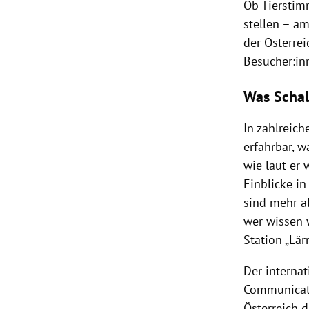
Ob Tierstim
stellen – am
der Österre
Besucher:inn
Was Schal
In zahlreic
erfahrbar, w
wie laut er 
Einblicke i
sind mehr a
wer wissen w
Station „Lär
Der interna
Communicati
Österreich 