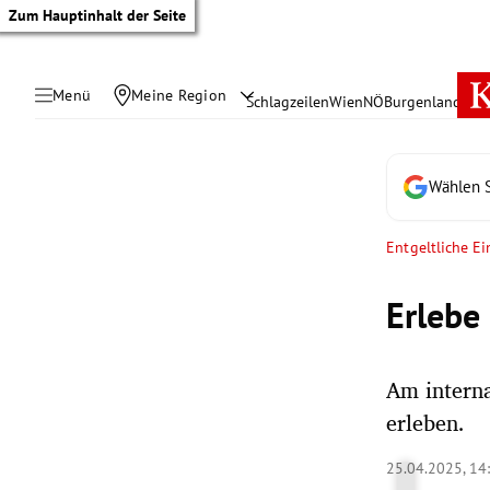
Zum Hauptinhalt der Seite
Menü
Meine Region
Schlagzeilen
Wien
NÖ
Burgenland
Öste
Wählen S
Entgeltliche E
Erlebe 
Am intern
erleben.
tik Untermenü
25.04.2025, 14
rreich Untermenü