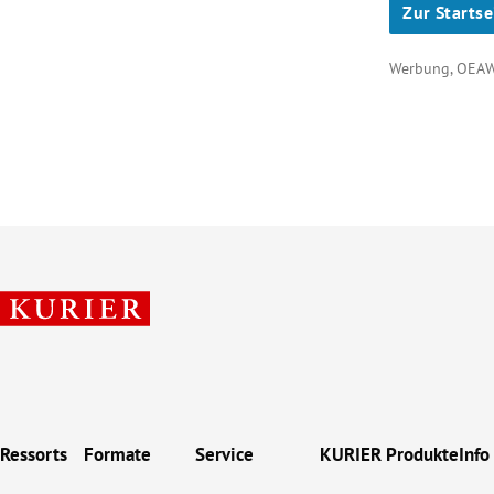
Zur Startse
Werbung, OEA
Ressorts
Formate
Service
KURIER Produkte
Info