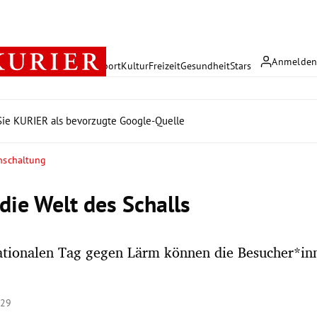
Anmelde
rreich
Politik
Wirtschaft
Sport
Kultur
Freizeit
Gesundheit
Stars
ie KURIER als bevorzugte Google-Quelle
inschaltung
die Welt des Schalls
ationalen Tag gegen Lärm können die Besucher*inn
:29