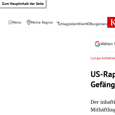
Zum Hauptinhalt der Seite
Menü
Meine Region
Schlagzeilen
Wien
NÖ
Burgenland
Öste
Wählen S
Lunge kollabie
US-Rap
Gefäng
Der inhaft
tik Untermenü
Mithäftlin
rreich Untermenü