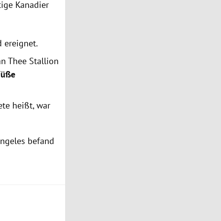
tige Kanadier
d ereignet.
n Thee Stallion
Füße
te heißt, war
 Angeles befand