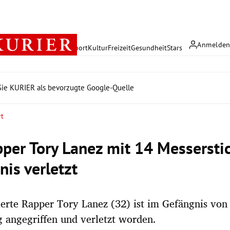
Anmelde
rreich
Politik
Wirtschaft
Sport
Kultur
Freizeit
Gesundheit
Stars
ie KURIER als bevorzugte Google-Quelle
rt
per Tory Lanez mit 14 Messersti
nis verletzt
ierte Rapper Tory Lanez (32) ist im Gefängnis vo
g angegriffen und verletzt worden.