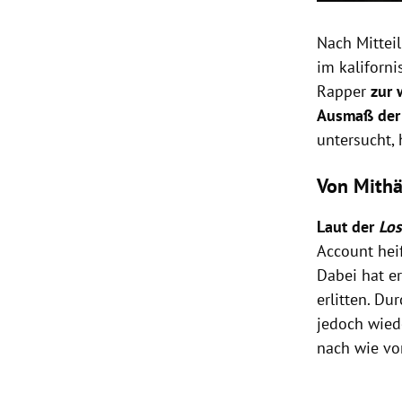
Nach Mitteil
im kaliforni
Rapper
zur 
Ausmaß der
untersucht, 
Von Mithä
Laut der
Los
Account hei
Dabei hat e
erlitten. Du
jedoch wiede
nach wie vo