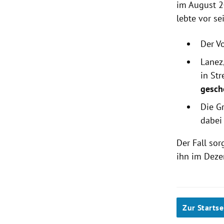
im August 2
lebte vor se
Der Vo
Lanez
in St
gesch
Die G
dabei
Der Fall sor
ihn im Deze
Zur Startse