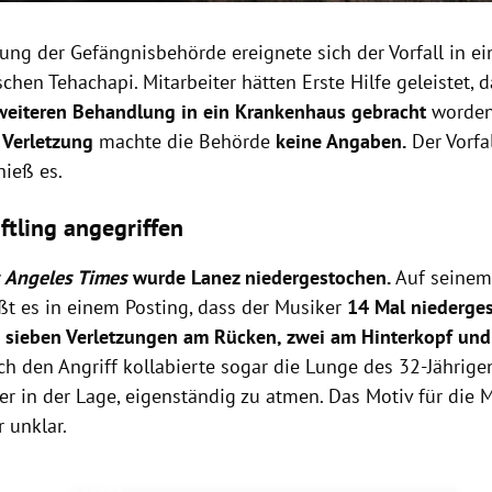
ung der Gefängnisbehörde ereignete sich der Vorfall in ei
schen Tehachapi. Mitarbeiter hätten Erste Hilfe geleistet, 
weiteren Behandlung in ein Krankenhaus gebracht
worden
 Verletzung
machte die Behörde
keine Angaben.
Der Vorfa
hieß es.
ftling angegriffen
 Angeles Times
wurde Lanez niedergestochen.
Auf seinem
ßt es in einem Posting, dass der Musiker
14 Mal niederge
r
sieben Verletzungen am Rücken, zwei am Hinterkopf und
rch den Angriff kollabierte sogar die Lunge des 32-Jährige
r in der Lage, eigenständig zu atmen. Das Motiv für die 
r unklar.