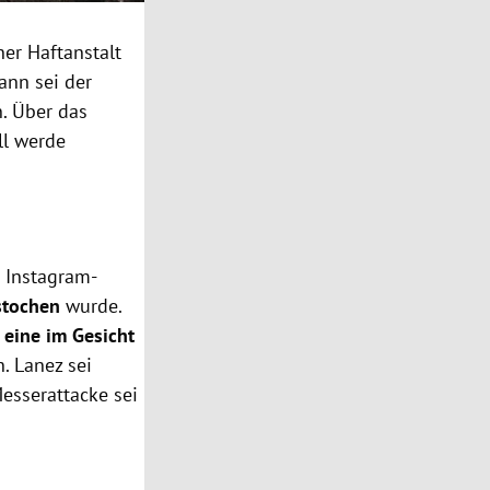
ner Haftanstalt
dann sei der
. Über das
ll werde
 Instagram-
stochen
wurde.
 eine im Gesicht
n. Lanez sei
Messerattacke sei