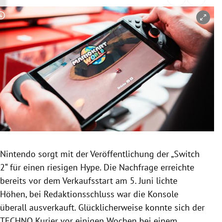
rreich Untermenü
Copyright-Hinweis öffnen/schließen
rt Untermenü
schaft Untermenü
s Untermenü
zeit Untermenü
undheit Untermenü
tur Untermenü
Nintendo sorgt mit der Veröffentlichung der „Switch
2“ für einen riesigen Hype. Die Nachfrage erreichte
nung Untermenü
bereits vor dem Verkaufsstart am 5. Juni lichte
Höhen, bei Redaktionsschluss war die Konsole
lität Untermenü
überall ausverkauft. Glücklicherweise konnte sich der
TECHNO Kurier vor einigen Wochen bei einem