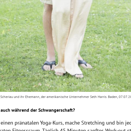
Scheriau und ihr Ehemann, der amerikanische Unternehmer Seth Harris. Baden, 07.07.
ie auch während der Schwangerschaft?
 einen pränatalen Yoga-Kurs, mache Stretching und bin je
aten Fitnessraum. Täglich 45 Minuten sanftes Work-out s