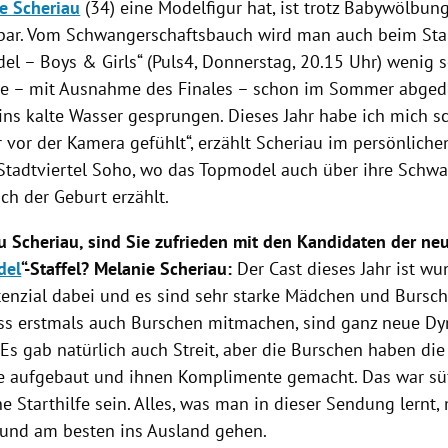
e Scheriau
(34) eine
Modelfigur
hat, ist trotz
Babywölbun
bar. Vom
Schwangerschaftsbauch
wird man auch beim Start
del
– Boys & Girls“ (
Puls4
, Donnerstag, 20.15 Uhr) wenig s
de – mit Ausnahme des Finales – schon im Sommer abgedre
 ins kalte Wasser gesprungen. Dieses Jahr habe ich mich s
r vor der
Kamera
gefühlt“, erzählt
Scheriau
im persönlichen
Stadtviertel
Soho
, wo das
Topmodel
auch über ihre Schwa
ch der Geburt erzählt.
au
Scheriau
, sind Sie zufrieden mit den Kandidaten der neu
del
“-Staffel?
Melanie Scheriau
:
Der Cast dieses Jahr ist wun
tenzial dabei und es sind sehr starke Mädchen und Bursche
ss erstmals auch Burschen mitmachen, sind ganz neue D
 Es gab natürlich auch Streit, aber die Burschen haben d
sie aufgebaut und ihnen Komplimente gemacht. Das war süß
e Starthilfe sein. Alles, was man in dieser Sendung lernt
und am besten ins Ausland gehen.