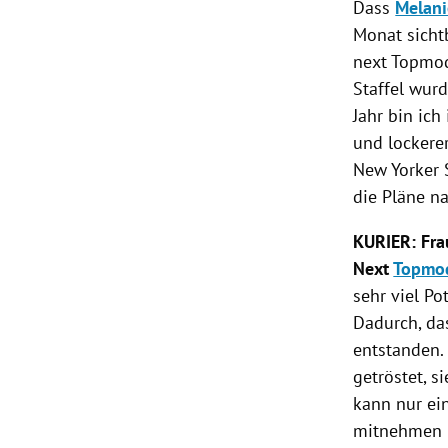
Dass
Melani
Monat sicht
next
Topmo
Staffel wur
Jahr bin ich
und lockere
New Yorker 
die Pläne na
KURIER: Fr
Next
Topmo
sehr viel Po
Dadurch, da
entstanden.
getröstet, 
kann nur ein
mitnehmen 