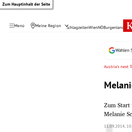
Zum Hauptinhalt der Seite
Menü
Meine Region
Schlagzeilen
Wien
NÖ
Burgenland
Öste
Wählen S
Austria’s next
Melani
Zum Start 
Melanie S
tik Untermenü
11.09.2014, 10
rreich Untermenü