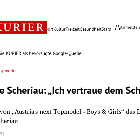
Anmelde
rreich
Politik
Wirtschaft
Sport
Kultur
Freizeit
Gesundheit
Stars
ie KURIER als bevorzugte Google-Quelle
 Topmodel
e Scheriau: „Ich vertraue dem Sch
von „Austria's next Topmodel - Boys & Girls“ das 
cheriau
:52