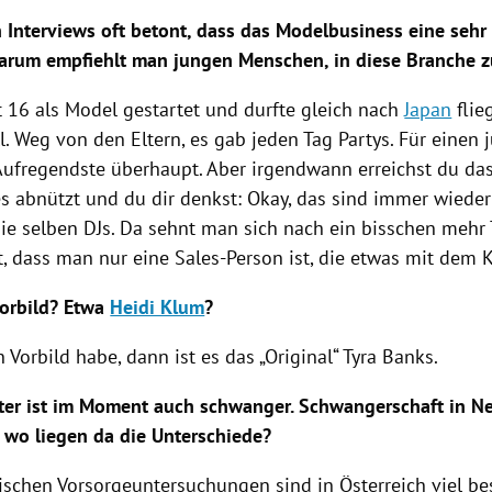
 Interviews oft betont, dass das Modelbusiness eine sehr
Warum empfiehlt man jungen Menschen, in diese Branche 
t 16 als Model gestartet und durfte gleich nach
Japan
flie
ll. Weg von den Eltern, es gab jeden Tag Partys. Für eine
Aufregendste überhaupt. Aber irgendwann erreichst du das
es abnützt und du dir denkst: Okay, das sind immer wieder
ie selben DJs. Da sehnt man sich nach ein bisschen mehr
, dass man nur eine Sales-Person ist, die etwas mit dem K
Vorbild? Etwa
Heidi Klum
?
 Vorbild habe, dann ist es das „Original“
Tyra Banks
.
ter ist im Moment auch schwanger. Schwangerschaft in
Ne
 wo liegen da die Unterschiede?
ischen Vorsorgeuntersuchungen sind in
Österreich
viel be