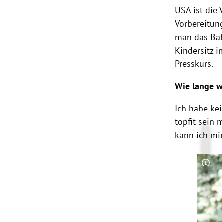
USA
ist die 
Vorbereitun
man das Bab
Kindersitz 
Presskurs.
Wie lange w
Ich habe kei
topfit sein 
kann ich mi
Copy