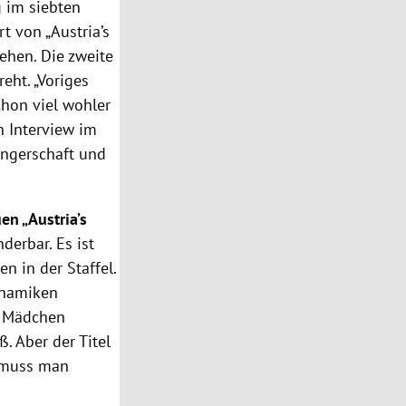
g
im siebten
 von „Austria’s
ehen. Die zweite
ht. „Voriges
chon viel wohler
 Interview im
ngerschaft und
en „Austria’s
derbar. Es ist
n in der Staffel.
ynamiken
ie Mädchen
. Aber der Titel
, muss man