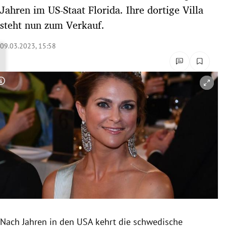
Jahren im US-Staat Florida. Ihre dortige Villa
rreich Untermenü
steht nun zum Verkauf.
rt Untermenü
09.03.2023, 15:58
schaft Untermenü
s Untermenü
Copyright-Hinweis öffnen/schließen
zeit Untermenü
undheit Untermenü
tur Untermenü
nung Untermenü
lität Untermenü
Nach Jahren in den USA kehrt die schwedische